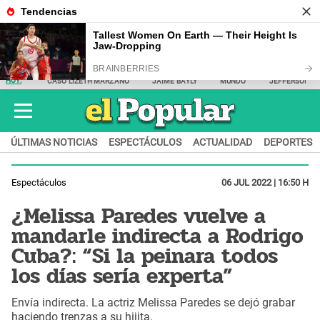
HOY:
CASO LIZETH MARZANO
JAIME BAYLY
MUNDO
JEFFERSON F
ÚLTIMAS NOTICIAS
ESPECTÁCULOS
ACTUALIDAD
DEPORTES
Espectáculos
06 JUL 2022 | 16:50 H
¿Melissa Paredes vuelve a
mandarle indirecta a Rodrigo
Cuba?: “Si la peinara todos
los días sería experta”
Envía indirecta. La actriz Melissa Paredes se dejó grabar
haciendo trenzas a su hijita.