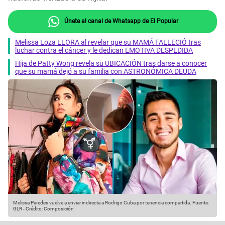
Únete al canal de Whatsapp de El Popular
Melissa Loza LLORA al revelar que su MAMÁ FALLECIÓ tras
luchar contra el cáncer y le dedican EMOTIVA DESPEDIDA
Hija de Patty Wong revela su UBICACIÓN tras darse a conocer
que su mamá dejó a su familia con ASTRONÓMICA DEUDA
Melissa Paredes vuelve a enviar indirecta a Rodrigo Cuba por tenencia compartida.
Fuente:
GLR
-
Crédito: Composición