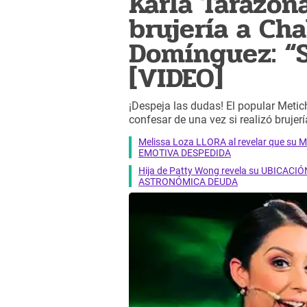
Karla Tarazona
brujería a Cha
Domínguez: “S
[VIDEO]
¡Despeja las dudas! El popular Metic
confesar de una vez si realizó bruje
Melissa Loza LLORA al revelar que su M
EMOTIVA DESPEDIDA
Hija de Patty Wong revela su UBICACIÓN
ASTRONÓMICA DEUDA