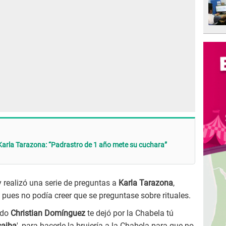
arla Tarazona: “Padrastro de 1 año mete su cuchara”
 realizó una serie de preguntas a
Karla Tarazona
,
 pues no podía creer que se preguntase sobre rituales.
ndo
Christian Domínguez
te dejó por la Chabela tú
aiba
', para hacerle la brujería a la Chabela para que no