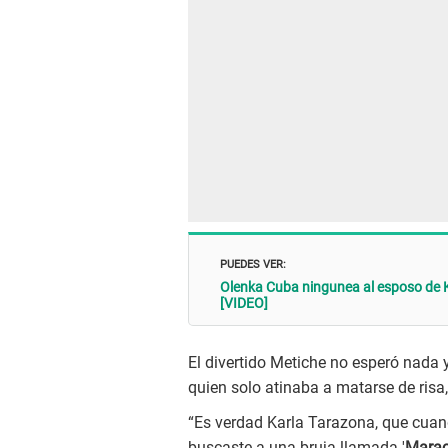
PUEDES VER:
Olenka Cuba ningunea al esposo de K
[VIDEO]
El divertido Metiche no esperó nada y
quien solo atinaba a matarse de risa,
“Es verdad Karla Tarazona, que cua
buscaste a una bruja llamada '
Marac