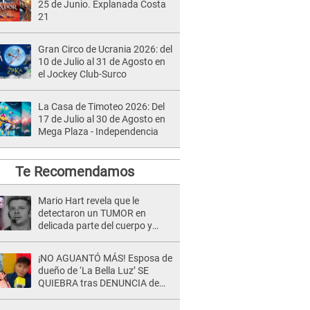
25 de Junio. Explanada Costa
21
Gran Circo de Ucrania 2026: del
10 de Julio al 31 de Agosto en
el Jockey Club-Surco
La Casa de Timoteo 2026: Del
17 de Julio al 30 de Agosto en
Mega Plaza - Independencia
Te Recomendamos
Mario Hart revela que le
detectaron un TUMOR en
delicada parte del cuerpo y
expone diagnóstico: "Dolores
muy fuertes..."
¡NO AGUANTÓ MÁS! Esposa de
dueño de ‘La Bella Luz’ SE
QUIEBRA tras DENUNCIA de
Héctor Boza y ARREMETE
contra Claudia Salazar