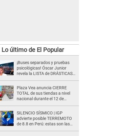
Lo último de El Popular
¡Buses separados y pruebas
psicológicas! Óscar Junior
revela la LISTA de DRÁSTICAS
medidas para prevenir acoso
en 'La Bella Luz' tras caso
Plaza Vea anuncia CIERRE
Naldy Saldaña
TOTAL de sus tiendas a nivel
nacional durante el 12 de
agosto por este MOTIVO
SILENCIO SÍSMICO | IGP
advierte posible TERREMOTO
de 8.8 en Perú: estas son las
zonas más expuestas