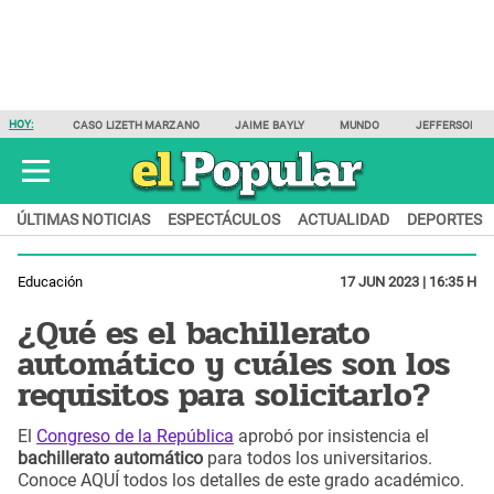
HOY:
CASO LIZETH MARZANO
JAIME BAYLY
MUNDO
JEFFERSON F
ÚLTIMAS NOTICIAS
ESPECTÁCULOS
ACTUALIDAD
DEPORTES
Educación
17 JUN 2023 | 16:35 H
¿Qué es el bachillerato
automático y cuáles son los
requisitos para solicitarlo?
El
Congreso de la República
aprobó por insistencia el
bachillerato automático
para todos los universitarios.
Conoce AQUÍ todos los detalles de este grado académico.