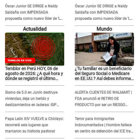
Óscar Junior SE DIRIGE a Naldy
Óscar Junior SE DIRIGE a Naldy
Saldaña con IMPENSADA
Saldaña con IMPENSADA
propuesta como nuevo líder de 'La
propuesta como nuevo líder de 'La
Bella Luz' tras denuncia: "Otro tipo
Bella Luz' tras denuncia: "Otro tipo
Actualidad
Mundo
de ley..."
de ley..."
Temblor en Perú HOY, 06 de
¿Tu familiar es un beneficiario
agosto de 2026: ¿A qué hora y
del Seguro Social o Medicare
dónde se registró el último
en EE.UU.? Así debes informar
sismo, según IGP?
sobre su muerte para EVITAR
COBROS
Sismo de 5.0 en Junín destruye
ALERTA CLIENTES DE WALMART |
viviendas, deja un herido y
FDA anunció el RETIRO DE
deslizamientos en laderas: IGP
PRODUCTO por ser un RIESGO
alerta sobre posibles réplicas
MORTAL para consumidores: ¿Cuál
es?
Papa León XIV VUELVE a Chiclayo:
Terror para inmigrantes
recorrerá seis lugares que
indocumentados | Hombre fallece
marcaron su historia pastoral
en centro de detención del ICE tras
sufrir una "emergencia médica"