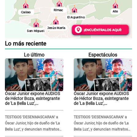
Lo más reciente
Lo último
Espectáculos
Óscar Junior expone AUDIOS
Óscar Junior expone AUDIOS
de Héctor Boza, exintegrante
de Héctor Boza, exintegrante
de 'La Bella Luz',
de 'La Bella Luz',
BURLÁNDOSE de Anely Dávila
BURLÁNDOSE de Anely Dávila
tras acusarlo de maltrato:
tras acusarlo de maltrato:
TESTIGOS 'DESENMASCARAN' a
TESTIGOS 'DESENMASCARAN' a
"Grábame..."
"Grábame..."
Óscar Junior, hijo de dueño de 'La
Óscar Junior, hijo de dueño de 'La
Bella Luz', y denuncian maltratos
Bella Luz', y denuncian maltratos
en la orquesta: "Los humilla..."
en la orquesta: "Los humilla..."