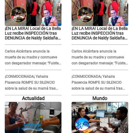
¡EN LA MIRA! Local de La Bella
¡EN LA MIRA! Local de La Bella
Luz recibe INSPECCIÓN tras
Luz recibe INSPECCIÓN tras
DENUNCIA de Naldy Saldaña
DENUNCIA de Naldy Saldaña
contra el exdirector César
contra el exdirector César
Sánchez
Sánchez
Carlos Alcántara anuncia la
Carlos Alcántara anuncia la
muerte de su madre y conmueve
muerte de su madre y conmueve
con desgarrador mensaje: “Fuiste
con desgarrador mensaje: “Fuiste
una gran mujer”
una gran mujer”
¡CONMOCIONADA¡ Yahaira
¡CONMOCIONADA¡ Yahaira
Plasencia ROMPE SU SILENCIO
Plasencia ROMPE SU SILENCIO
sobre la salud de su mamá tras
sobre la salud de su mamá tras
APARECER en centro oncológico:
APARECER en centro oncológico:
Actualidad
Mundo
“La oración tiene poder”
“La oración tiene poder”