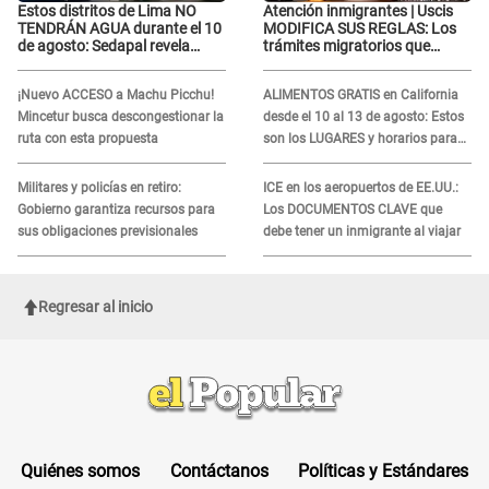
Estos distritos de Lima NO
Atención inmigrantes | Uscis
TENDRÁN AGUA durante el 10
MODIFICA SUS REGLAS: Los
de agosto: Sedapal revela
trámites migratorios que
horarios oficiales
podrían necesitar tu prueba de
ADN
¡Nuevo ACCESO a Machu Picchu!
ALIMENTOS GRATIS en California
Mincetur busca descongestionar la
desde el 10 al 13 de agosto: Estos
ruta con esta propuesta
son los LUGARES y horarios para
recibir la ayuda
Militares y policías en retiro:
ICE en los aeropuertos de EE.UU.:
Gobierno garantiza recursos para
Los DOCUMENTOS CLAVE que
sus obligaciones previsionales
debe tener un inmigrante al viajar
Regresar al inicio
Quiénes somos
Contáctanos
Políticas y Estándares