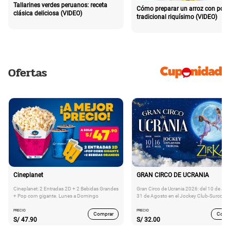
Tallarines verdes peruanos: receta
Cómo preparar un arroz con poll
clásica deliciosa (VIDEO)
tradicional riquísimo (VIDEO)
Ofertas
Cineplanet
GRAN CIRCO DE UCRANIA
Cineplanet: 2 Entradas 2D + 2 Bebidas Grandes
Gran Circo de Ucrania 2026: del 10 de Juli
+ Pop corn gigante. Lunes a Domingo
31 de Agosto en el Jockey Club-Surco
PRECIO
PRECIO
Comprar
Comp
S/
47.90
S/
32.00