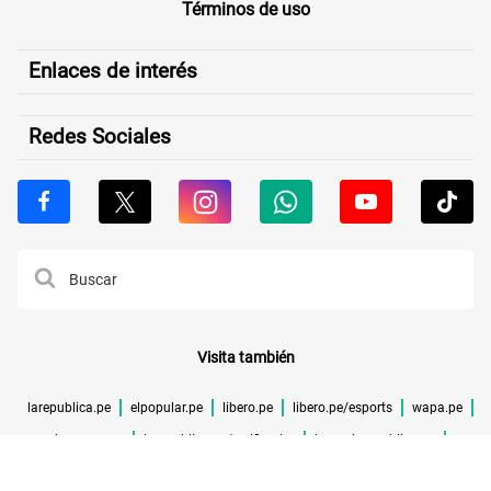
Términos de uso
Enlaces de interés
Redes Sociales
Visita también
larepublica.pe
elpopular.pe
libero.pe
libero.pe/esports
wapa.pe
buenazo.pe
larepublica.pe/verificador
lrmas.larepublica.pe
cuponidad.pe