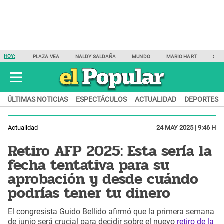
HOY:
PLAZA VEA
NALDY SALDAÑA
MUNDO
MARIO HART
SAM
ÚLTIMAS NOTICIAS
ESPECTÁCULOS
ACTUALIDAD
DEPORTES
Actualidad
24 MAY 2025 | 9:46 H
Retiro AFP 2025: Esta sería la
fecha tentativa para su
aprobación y desde cuándo
podrías tener tu dinero
El congresista Guido Bellido afirmó que la primera semana
de junio será crucial para decidir sobre el nuevo
retiro de la