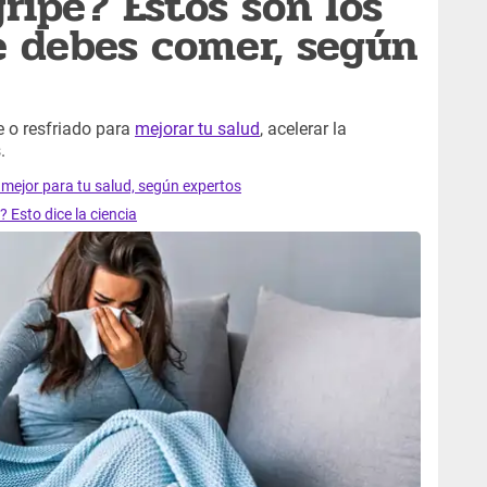
ripe? Estos son los
e debes comer, según
 o resfriado para
mejorar tu salud
, acelerar la
.
mejor para tu salud, según expertos
 Esto dice la ciencia