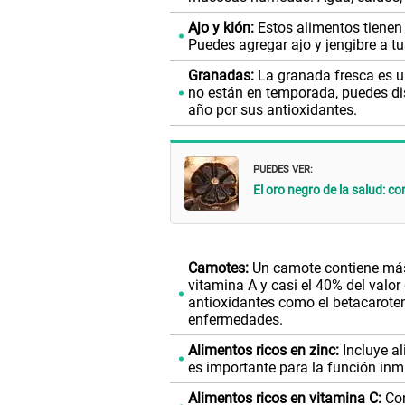
Ajo y kión:
Estos alimentos tienen 
Puedes agregar ajo y jengibre a t
Granadas:
La granada fresca es u
no están en temporada, puedes dis
año por sus antioxidantes.
PUEDES VER:
El oro negro de la salud: co
Camotes:
Un camote contiene más
vitamina A y casi el 40% del valor
antioxidantes como el betacarote
enfermedades.
Alimentos ricos en zinc:
Incluye al
es importante para la función in
Alimentos ricos en vitamina C:
Con