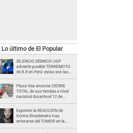
Lo último de El Popular
SILENCIO SÍSMICO | IGP
advierte posible TERREMOTO
de 8.8 en Perú: estas son las
zonas más expuestas
Plaza Vea anuncia CIERRE
TOTAL de sus tiendas a nivel
nacional durante el 12 de
agosto por este MOTIVO
Exponen la REACCIÓN de
Korina Rivadeneira tras
enterarse del TUMOR en la
cabeza de Mario Hart: "Ella
estaba muy..."