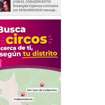
¡CON EL CORAZÓN ROTO!
Rosangela Espinoza conmueve
con DESGARRADOR mensaje
tras terrible pérdida: "Descansa
en paz..."