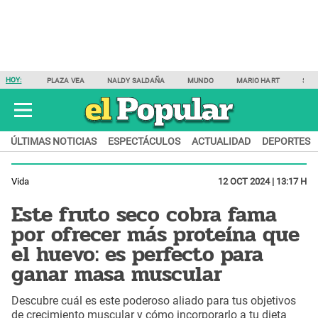
HOY:
PLAZA VEA
NALDY SALDAÑA
MUNDO
MARIO HART
SAM
ÚLTIMAS NOTICIAS
ESPECTÁCULOS
ACTUALIDAD
DEPORTES
Vida
12 OCT 2024 | 13:17 H
Este fruto seco cobra fama
por ofrecer más proteína que
el huevo: es perfecto para
ganar masa muscular
Descubre cuál es este poderoso aliado para tus objetivos
de crecimiento muscular y cómo incorporarlo a tu dieta