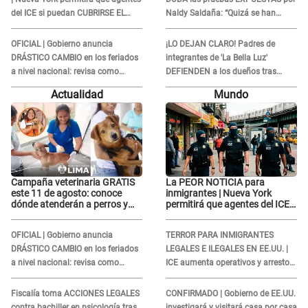
del ICE si puedan CUBRIRSE EL
Naldy Saldaña: “Quizá se han
ROSTRO
editado...”
OFICIAL | Gobierno anuncia
¡LO DEJAN CLARO! Padres de
DRÁSTICO CAMBIO en los feriados
integrantes de 'La Bella Luz'
a nivel nacional: revisa como
DEFIENDEN a los dueños tras
quedarán los DÍAS LIBRES
denuncia: “Nunca vimos nada...”
Actualidad
Mundo
Campaña veterinaria GRATIS
La PEOR NOTICIA para
este 11 de agosto: conoce
inmigrantes | Nueva York
dónde atenderán a perros y
permitirá que agentes del ICE
gatos sin costo
si puedan CUBRIRSE EL
ROSTRO
OFICIAL | Gobierno anuncia
TERROR PARA INMIGRANTES
DRÁSTICO CAMBIO en los feriados
LEGALES E ILEGALES EN EE.UU. |
a nivel nacional: revisa como
ICE aumenta operativos y arrestos
quedarán los DÍAS LIBRES
a extranjeros en aeropuertos
Fiscalía toma ACCIONES LEGALES
CONFIRMADO | Gobierno de EE.UU.
contra bachiller en psicología tras
investigará y visitará casa por casa