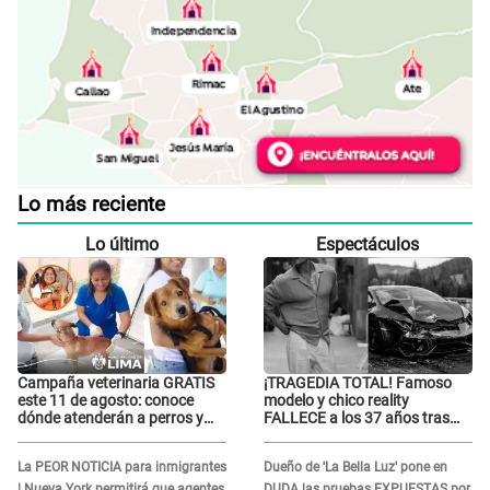
Lo más reciente
Lo último
Espectáculos
Campaña veterinaria GRATIS
¡TRAGEDIA TOTAL! Famoso
este 11 de agosto: conoce
modelo y chico reality
dónde atenderán a perros y
FALLECE a los 37 años tras
gatos sin costo
ACCIDENTE durante la
grabación de un comercial
La PEOR NOTICIA para inmigrantes
Dueño de 'La Bella Luz' pone en
| Nueva York permitirá que agentes
DUDA las pruebas EXPUESTAS por