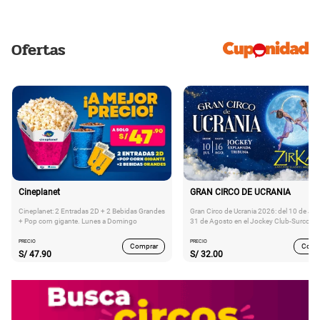
Ofertas
Cineplanet
GRAN CIRCO DE UCRANIA
Cineplanet: 2 Entradas 2D + 2 Bebidas Grandes
Gran Circo de Ucrania 2026: del 10 de Juli
+ Pop corn gigante. Lunes a Domingo
31 de Agosto en el Jockey Club-Surco
PRECIO
PRECIO
Comprar
Comp
S/
47.90
S/
32.00