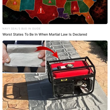
Abraham Alvarado
01 Ago 2023 | 20:27 h
Waldir Sáenz responde si tiene una enemistad
con Hernán Barcos y sorprende al revelar qué es
lo que le molesta
El ídolo de Alianza Lima, Waldir Sáenz, respondió si le cae mal el
‘Pirata’ Barcos y explicó cómo debe ser utilizado en el equipo
blanquiazul.