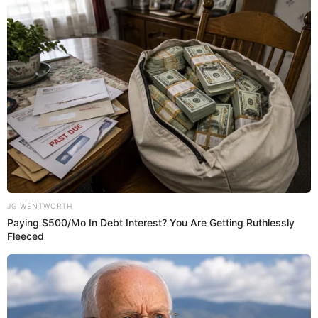
es su esposa
El exfutbolista de Alianza Lima, Waldir Sáenz, fue evidenciado por
las cámaras de Magaly Medina ingresando a edificio de mujer que
no era su esposa.
Waldir Sáenz
Melanni Miranda