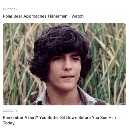
12 Ago 2023 | 9:40 h
Y un día volvió: Waldir Sáenz forma parte del
equipo histórico de Alianza Lima tras varios
portazos
Junto a otros cracks que marcaron historia en Matute, Waldir
Sáenz por fin regresa a Alianza Lima. “Habrá obra social”.
Waldir Sáenz
Abraham Alvarado