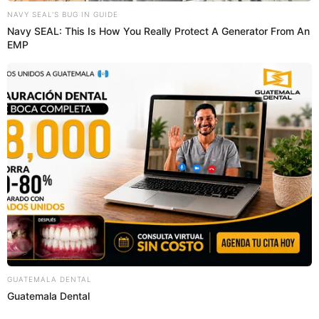
Waldir Sáenz
Redacción EP
31 Jul 2023 | 10:51 h
Es ídolo de Alianza Lima, pero lamenta que en
Matute no le abran las puertas: “Muero por
trabajar en menores”
Le dio varios títulos y alegrías al hincha de Alianza Lima, pero se
siente poco reconocido. Espera que el club le de trabajo.
Alianza Lima