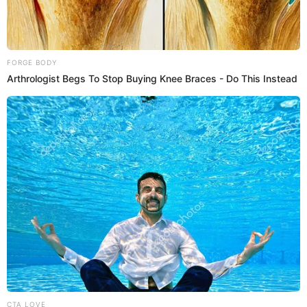
es de Gremco”
El goleador histórico de Alianza Lima, Waldir Sáenz, no toleró que le
dijeran que el Estadio de Matute no tiene palcos y criticó al
Monumental U Marathon.
Waldir Sáenz
Abraham Alvarado
30 Oct 2023 | 15:58 h
Waldir Sáenz y su inesperada reacción tras ver su
ampay EN VIVO: “Hay capacidad de VAR”