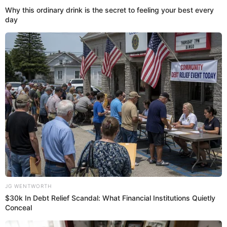
El exjugador de Alianza Lima, Waldir Sáenz, fue captado con una
mujer y protagonizó llamativo momento al mirar las imágenes en
vivo.
Waldir Sáenz
Astrid Aramburú
27 Oct 2023 | 8:58 h
Waldir Sáenz es captado pasando la noche en
departamento con mujer hincha de la 'U' que no