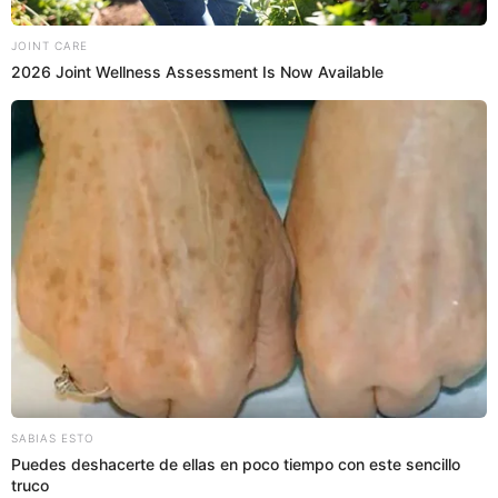
12 Oct 2023 | 9:56 h
Waldir Sáenz delata a Christian Domínguez tras
ser tildado de 'mujeriego': "Tienes a un maestro"
Waldir Sáenz fue cuestionado por Brunella Horna sobre cómo
lograba conquistar a muchas mujeres bellas, pero el exfutbolista no
quiso hundirse solo y metió a Christian Domínguez. "¿Me estas
preguntando a mi cuando en tu programa tiene a un maestro?",
Waldir Sáenz
expresó.
Estefani Hoyos