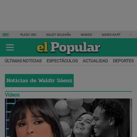
HOY:
PLAZA VEA
NALDY SALDAÑA
MUNDO
MARIO HART
SAM
ÚLTIMAS NOTICIAS
ESPECTÁCULOS
ACTUALIDAD
DEPORTES
Noticias de
Waldir Sáenz
Videos