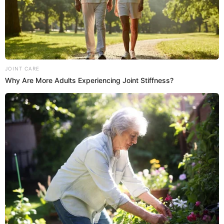
15 Oct 2023 | 17:00 h
Waldir Sáenz borra casete y se olvida que salió
con vedettes tras declaraciones de Tula
Rodríguez: “No sé de qué me hablan”
El reconocido exfutbolista Waldir Sáenz negó los vínculos que llegó
a tener con diferentes exvedettes en el pasado.
Waldir Sáenz
Nycole Berrospi