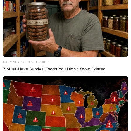
02 Ago 2023 | 9:57 h
Waldir Sáenz sobre Paco Bazán: “¿Quién? No me
hables de gente que no jugó y no le hizo bien al
fútbol”
El goleador histórico de Alianza Lima, Waldir Sáenz, fue tajante
cuando le preguntaron por el exarquero de la U, Paco Bazán.
Waldir Sáenz