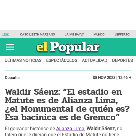
HOY:
CASO LIZETH MARZANO
JAIME BAYLY
MUNDO
JEFFERSON F
ÚLTIMAS NOTICIAS
ESPECTÁCULOS
ACTUALIDAD
DEPORTES
Deportes
08 NOV 2023 | 12:46 H
Waldir Sáenz: “El estadio en
Matute es de Alianza Lima,
¿el Monumental de quién es?
Esa bacinica es de Gremco”
El goleador histórico de
Alianza Lima
,
Waldir Sáenz,
no
toleró que le dijeran que el Estadio de Matute no tiene