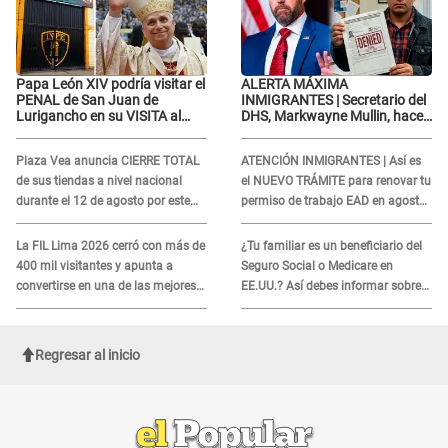
Papa León XIV podría visitar el
ALERTA MÁXIMA
PENAL de San Juan de
INMIGRANTES | Secretario del
Lurigancho en su VISITA al
DHS, Markwayne Mullin, hace
Perú: ESTO SE SABE
alarmante declaración: "Ahora
vamos por ellos"
Plaza Vea anuncia CIERRE TOTAL
ATENCIÓN INMIGRANTES | Así es
de sus tiendas a nivel nacional
el NUEVO TRÁMITE para renovar tu
durante el 12 de agosto por este
permiso de trabajo EAD en agosto
MOTIVO
del 2026
La FIL Lima 2026 cerró con más de
¿Tu familiar es un beneficiario del
400 mil visitantes y apunta a
Seguro Social o Medicare en
convertirse en una de las mejores
EE.UU.? Así debes informar sobre
ferias de Latinoamérica
su muerte para EVITAR COBROS
Regresar al inicio