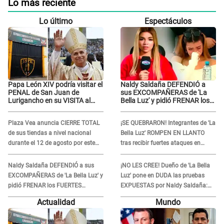
Lo más reciente
Lo último
Espectáculos
Papa León XIV podría visitar el
Naldy Saldaña DEFENDIÓ a
PENAL de San Juan de
sus EXCOMPAÑERAS de 'La
Lurigancho en su VISITA al
Bella Luz' y pidió FRENAR los
Perú: ESTO SE SABE
FUERTES ATAQUES en redes:
“Aquí el único culpable...”
Plaza Vea anuncia CIERRE TOTAL
¡SE QUEBRARON! Integrantes de 'La
de sus tiendas a nivel nacional
Bella Luz' ROMPEN EN LLANTO
durante el 12 de agosto por este
tras recibir fuertes ataques en
MOTIVO
redes por DENUNCIA de acoso
contra Naldy Saldaña
Naldy Saldaña DEFENDIÓ a sus
¡NO LES CREE! Dueño de 'La Bella
EXCOMPAÑERAS de 'La Bella Luz' y
Luz' pone en DUDA las pruebas
pidió FRENAR los FUERTES
EXPUESTAS por Naldy Saldaña:
ATAQUES en redes: “Aquí el único
“Quizá se han editado...”
Actualidad
Mundo
culpable...”