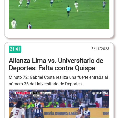
21:41
8/11/2023
Alianza Lima vs. Universitario de
Deportes: Falta contra Quispe
Minuto 72: Gabriel Costa realiza una fuerte entrada al
número 36 de Universitario de Deportes.