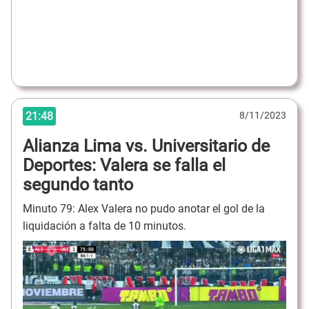
21:48
8/11/2023
Alianza Lima vs. Universitario de
Deportes: Valera se falla el
segundo tanto
Minuto 79: Alex Valera no pudo anotar el gol de la
liquidación a falta de 10 minutos.