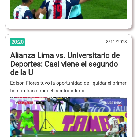
20:20
8/11/2023
Alianza Lima vs. Universitario de
Deportes: Casi viene el segundo
de la U
Edison Flores tuvo la oportunidad de liquidar el primer
tiempo tras error del cuadro íntimo.