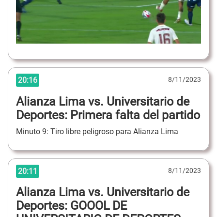
20:16
8/11/2023
Alianza Lima vs. Universitario de
Deportes: Primera falta del partido
Minuto 9: Tiro libre peligroso para Alianza Lima
20:11
8/11/2023
Alianza Lima vs. Universitario de
Deportes: GOOOL DE