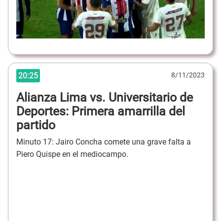
20:25
8/11/2023
Alianza Lima vs. Universitario de
Deportes: Primera amarrilla del
partido
Minuto 17: Jairo Concha comete una grave falta a
Piero Quispe en el mediocampo.