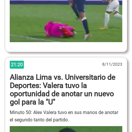
21:20
8/11/2023
Alianza Lima vs. Universitario de
Deportes: Valera tuvo la
oportunidad de anotar un nuevo
gol para la "U"
Minuto 50: Alex Valera tuvo en sus manos de anotar
el segundo tanto del partido.