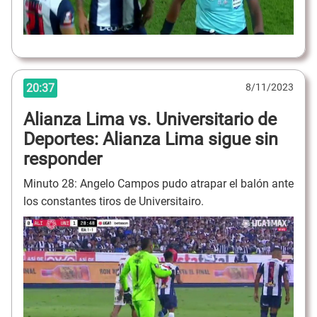
20:37
8/11/2023
Alianza Lima vs. Universitario de
Deportes: Alianza Lima sigue sin
responder
Minuto 28: Angelo Campos pudo atrapar el balón ante
los constantes tiros de Universitairo.