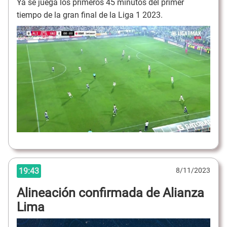
Ya se juega los primeros 45 minutos del primer
tiempo de la gran final de la Liga 1 2023.
19:43
8/11/2023
Alineación confirmada de Alianza
Lima