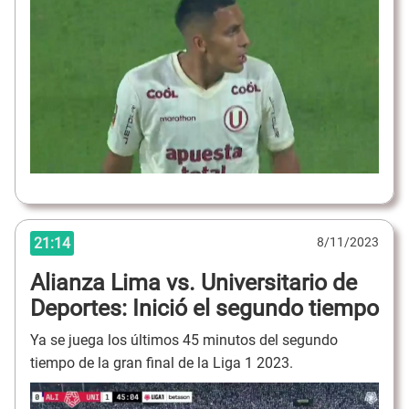
21:14
8/11/2023
Alianza Lima vs. Universitario de
Deportes: Inició el segundo tiempo
Ya se juega los últimos 45 minutos del segundo
tiempo de la gran final de la Liga 1 2023.