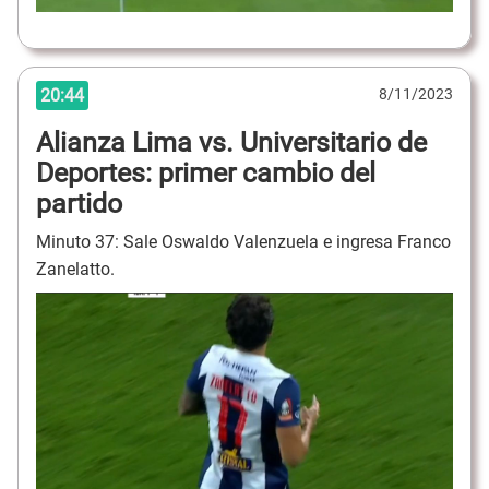
20:44
8/11/2023
Alianza Lima vs. Universitario de
Deportes: primer cambio del
partido
Minuto 37: Sale Oswaldo Valenzuela e ingresa Franco
Zanelatto.