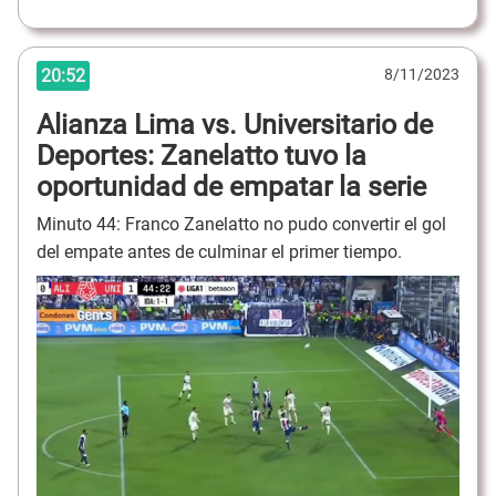
20:52
8/11/2023
Alianza Lima vs. Universitario de
Deportes: Zanelatto tuvo la
oportunidad de empatar la serie
Minuto 44: Franco Zanelatto no pudo convertir el gol
del empate antes de culminar el primer tiempo.