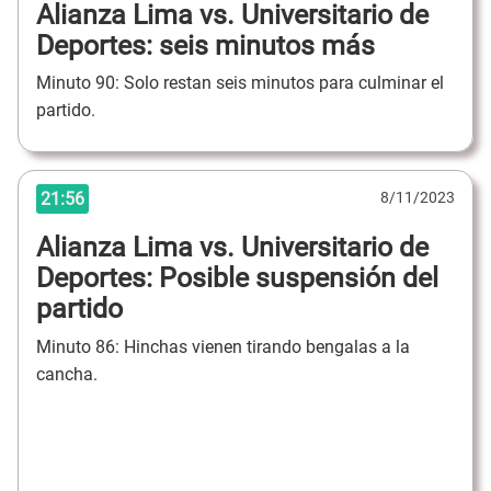
Alianza Lima vs. Universitario de
Deportes: seis minutos más
Minuto 90: Solo restan seis minutos para culminar el
partido.
21:56
8/11/2023
Alianza Lima vs. Universitario de
Deportes: Posible suspensión del
partido
Minuto 86: Hinchas vienen tirando bengalas a la
cancha.