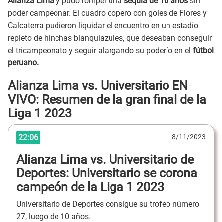
Alianza Lima
y pudo romper una
sequía de 10 años
sin
poder campeonar. El cuadro copero con goles de Flores y
Calcaterra pudieron liquidar el encuentro en un estadio
repleto de hinchas blanquiazules, que deseaban conseguir
el tricampeonato y seguir alargando su poderío en el
fútbol
peruano.
Alianza Lima vs. Universitario EN
VIVO: Resumen de la gran final de la
Liga 1 2023
22:06
8/11/2023
Alianza Lima vs. Universitario de
Deportes: Universitario se corona
campeón de la Liga 1 2023
Universitario de Deportes consigue su trofeo número
27, luego de 10 años.