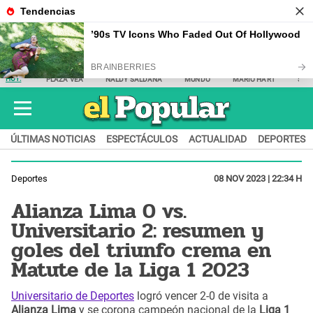
HOY:
PLAZA VEA
NALDY SALDAÑA
MUNDO
MARIO HART
SAM
ÚLTIMAS NOTICIAS
ESPECTÁCULOS
ACTUALIDAD
DEPORTES
Deportes
08 NOV 2023 | 22:34 H
Alianza Lima 0 vs.
Universitario 2: resumen y
goles del triunfo crema en
Matute de la Liga 1 2023
Universitario de Deportes
logró vencer 2-0 de visita a
Alianza Lima
y se corona campeón nacional de la
Liga 1