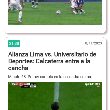
21:38
8/11/2023
Alianza Lima vs. Universitario de
Deportes: Calcaterra entra a la
cancha
Minuto 68: Primer cambio en la escuadra crema.