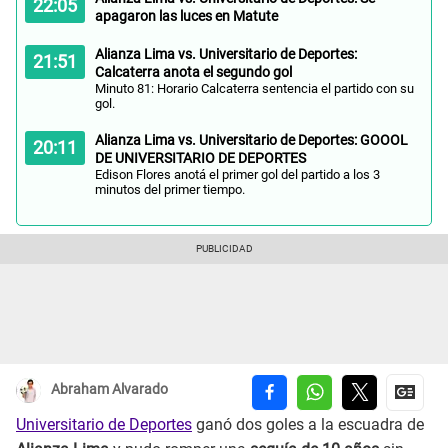
22:05
apagaron las luces en Matute
Alianza Lima vs. Universitario de Deportes:
21:51
Calcaterra anota el segundo gol
Minuto 81: Horario Calcaterra sentencia el partido con su
gol.
Alianza Lima vs. Universitario de Deportes: GOOOL
20:11
DE UNIVERSITARIO DE DEPORTES
Edison Flores anotá el primer gol del partido a los 3
minutos del primer tiempo.
Abraham Alvarado
Universitario de Deportes
ganó dos goles a la escuadra de