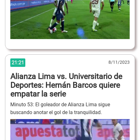
21:21
8/11/2023
Alianza Lima vs. Universitario de
Deportes: Hernán Barcos quiere
empatar la serie
Minuto 53: El goleador de Alianza Lima sigue
buscando anotar el gol de la tranquilidad.