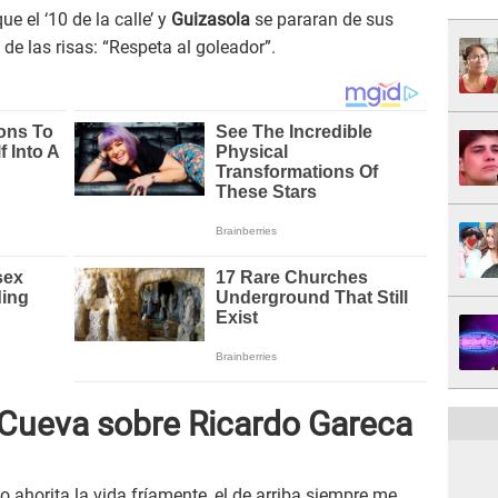
e el ‘10 de la calle’ y
Guizasola
se pararan de sus
e las risas: “Respeta al goleador”.
n Cueva sobre Ricardo Gareca
 ahorita la vida fríamente, el de arriba siempre me