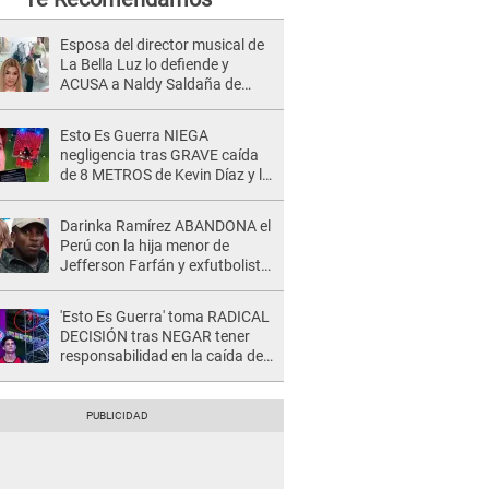
Esposa del director musical de
La Bella Luz lo defiende y
ACUSA a Naldy Saldaña de
tener una relación con él y
otros integrantes
Esto Es Guerra NIEGA
negligencia tras GRAVE caída
de 8 METROS de Kevin Díaz y lo
SEÑALAN: "No adoptó la
postura correcta"
Darinka Ramírez ABANDONA el
Perú con la hija menor de
Jefferson Farfán y exfutbolista
REACCIONA: "A ti que..."
'Esto Es Guerra' toma RADICAL
DECISIÓN tras NEGAR tener
responsabilidad en la caída de
Kevin Díaz desde 8 metros de
altura