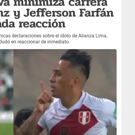
va minimiza carrera
nz y Jefferson Farfán
da reacción
micas declaraciones sobre el ídolo de Alianza Lima,
 dudó en reaccionar de inmediato.