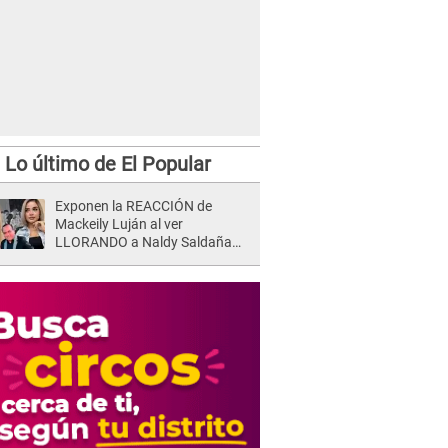
Lo último de El Popular
Exponen la REACCIÓN de
Mackeily Luján al ver
LLORANDO a Naldy Saldaña
tras AGRESIÓN de director de
'La Bella Luz': Esto hizo