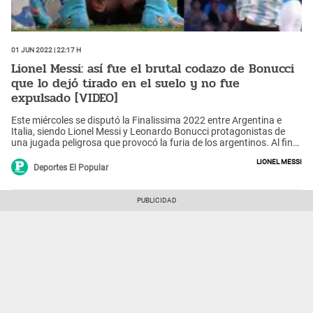
01 Jun 2022 | 22:17 h
Lionel Messi: así fue el brutal codazo de Bonucci
que lo dejó tirado en el suelo y no fue
expulsado [VIDEO]
Este miércoles se disputó la Finalissima 2022 entre Argentina e
Italia, siendo Lionel Messi y Leonardo Bonucci protagonistas de
una jugada peligrosa que provocó la furia de los argentinos. Al final
la ‘Pulga’ se recuperó y siguió jugando el partido que terminó en
Lionel Messi
triunfo por 3-0 y título de la ‘Albiceleste’.
Deportes El Popular