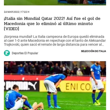
24 Mar 2022 | 17:22 h
¡Italia sin Mundial Qatar 2022! Así fue el gol de
Macedonia que lo eliminó al último minuto
[VIDEO]
¡Sorpresa mundial! La Italia campeona de Europa quedó eliminada
al caer 1-0 ante Macedonia en repechaje con el tanto de Aleksandar
Trajkovski, quien sacó el remate de larga distancia para vencer al
portero Gianluigi Donnarumma. Italianos no van al Mundial por
Selección de Italia
segunda vez consecutiva.
Deportes El Popular