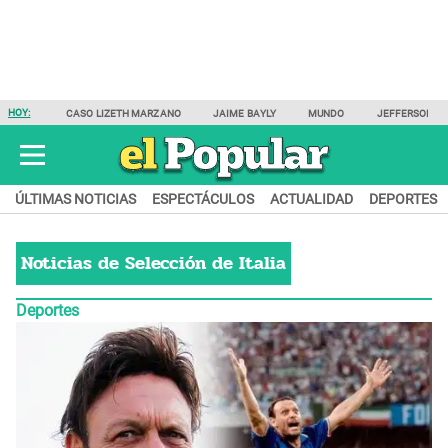
HOY:
CASO LIZETH MARZANO
JAIME BAYLY
MUNDO
JEFFERSON F
ÚLTIMAS NOTICIAS
ESPECTÁCULOS
ACTUALIDAD
DEPORTES
Noticias de
Selección de Italia
Deportes