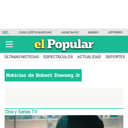
HOY:
CASO LIZETH MARZANO
JAIME BAYLY
MUNDO
JEFFERSON F
ÚLTIMAS NOTICIAS
ESPECTÁCULOS
ACTUALIDAD
DEPORTES
Noticias de
Robert Downey Jr.
Cine y Series TV