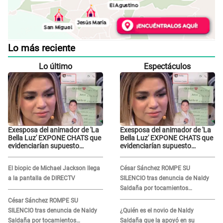
Lo más reciente
Lo último
Espectáculos
Exesposa del animador de 'La
Exesposa del animador de 'La
Bella Luz' EXPONE CHATS que
Bella Luz' EXPONE CHATS que
evidenciarían supuesto
evidenciarían supuesto
romance clandestino con
romance clandestino con
Naldy Saldaña, pese a tener
Naldy Saldaña, pese a tener
El biopic de Michael Jackson llega
César Sánchez ROMPE SU
pareja
pareja
a la pantalla de DIRECTV
SILENCIO tras denuncia de Naldy
Saldaña por tocamientos
indebidos: "Pido respetar la
César Sánchez ROMPE SU
presunción de inocencia"
SILENCIO tras denuncia de Naldy
¿Quién es el novio de Naldy
Saldaña por tocamientos
Saldaña que la apoyó en su