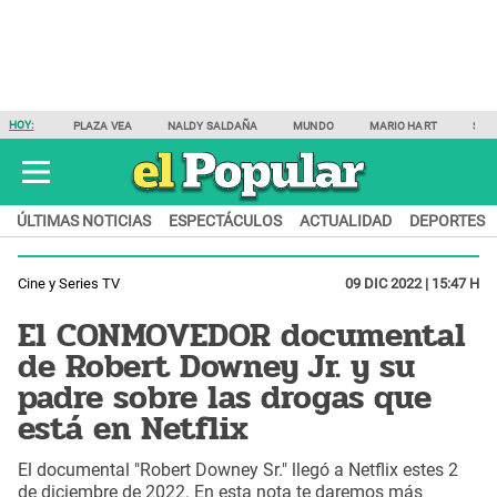
HOY:
PLAZA VEA
NALDY SALDAÑA
MUNDO
MARIO HART
SAM
ÚLTIMAS NOTICIAS
ESPECTÁCULOS
ACTUALIDAD
DEPORTES
Cine y Series TV
09 DIC 2022 | 15:47 H
El CONMOVEDOR documental
de Robert Downey Jr. y su
padre sobre las drogas que
está en Netflix
El documental "Robert Downey Sr." llegó a Netflix estes 2
de diciembre de 2022. En esta nota te daremos más