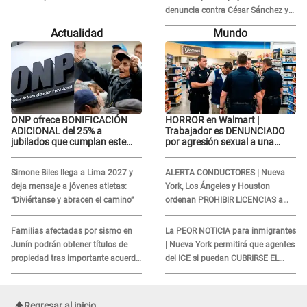
indebidos: "Pido respetar la
denuncia contra César Sánchez y
presunción de inocencia"
confrontó al dueño de 'La Bella
Actualidad
Mundo
Luz'?
ONP ofrece BONIFICACIÓN
HORROR en Walmart |
ADICIONAL del 25% a
Trabajador es DENUNCIADO
jubilados que cumplan este
por agresión sexual a una
REQUISITO: revisa si accedes
cliente y su respuesta
aquí
INDIGNÓ A TODOS
Simone Biles llega a Lima 2027 y
ALERTA CONDUCTORES | Nueva
deja mensaje a jóvenes atletas:
York, Los Ángeles y Houston
“Diviértanse y abracen el camino”
ordenan PROHIBIR LICENCIAS a
quienes no presenten ESTE
DOCUMENTO
Familias afectadas por sismo en
La PEOR NOTICIA para inmigrantes
Junín podrán obtener títulos de
| Nueva York permitirá que agentes
propiedad tras importante acuerdo
del ICE si puedan CUBRIRSE EL
de Cofopri
ROSTRO
Regresar al inicio