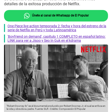
detalles de la exitosa producción de Netflix.
Únete al canal de Whatsapp de El Popular
One Piece live action temporada 2: fecha y hora del estreno de la
serie de Netflix en Perú y toda Latinoamérica
'Boyfriend on demand', capítulo 1 COMPLETO en español latino:
LINK para ver a Jisoo y Seo In Guk en el kdrama
"Robert Downey Sr." es el documental producido por Robert Downey Jr. el cual se enfoca en
la vida y obra de su padre.
Fuente: GLR
-
Crédito: Composición El Popular