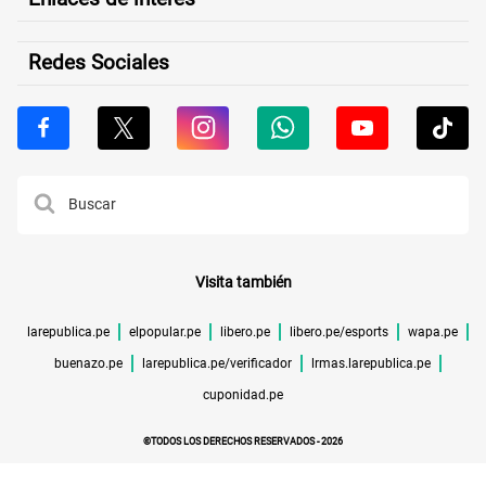
Redes Sociales
Visita también
larepublica.pe
elpopular.pe
libero.pe
libero.pe/esports
wapa.pe
buenazo.pe
larepublica.pe/verificador
lrmas.larepublica.pe
cuponidad.pe
©TODOS LOS DERECHOS RESERVADOS -
2026