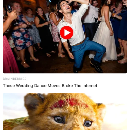
05 Ene 2026 | 15:34 h
Tottus remata celulares de marca desde los
S/349: revisa cómo y hasta cuándo acceder a esta
promo de locura por inicio de año
Tottus lanza promociones de locura solo por horas en este inicio de
año 2026. Aquí los detalles que necesitas.
Promociones
Yeraldiny Cobeñas