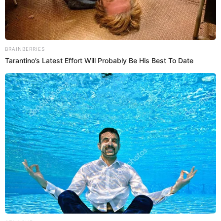
04 Ene 2026 | 9:19 h
Makro se vuelve loco y remata miles de
productos hasta con el 80% de descuento: revisa
hasta cuándo acceder a la promo
Makro Colombia sorprende con una gran jornada de liquidación en
varios de sus almacenes del país. Aquí los detalles.
Colombia
Yeraldiny Cobeñas