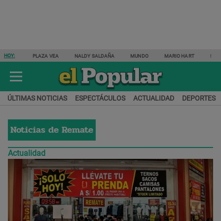
HOY:
PLAZA VEA
NALDY SALDAÑA
MUNDO
MARIO HART
SAM
ÚLTIMAS NOTICIAS
ESPECTÁCULOS
ACTUALIDAD
DEPORTES
Noticias de
Remate
Actualidad