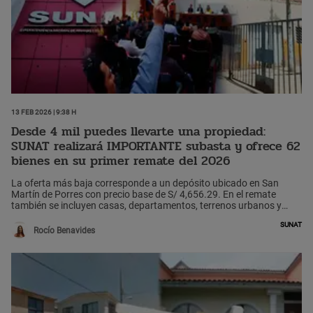
13 Feb 2026 | 9:38 h
Desde 4 mil puedes llevarte una propiedad:
SUNAT realizará IMPORTANTE subasta y ofrece 62
bienes en su primer remate del 2026
La oferta más baja corresponde a un depósito ubicado en San
Martín de Porres con precio base de S/ 4,656.29. En el remate
también se incluyen casas, departamentos, terrenos urbanos y
agrícolas, oficinas, locales comerciales y una marca comercial,
Sunat
cuyos valores varían según ubicación y tasación oficial.
Rocío Benavides