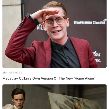
25 Dic 2025 | 19:01 h
¡Año Nuevo, Todo Nuevo! Plaza Vea remata
celulares de marca desde los S/319: revisa cómo
y hasta cuándo acceder a la promo de locura
Plaza Vea ha lanzado una súper promoción con el remate de
productos tecnológicos desde los S/319. Aquí los detalles.
Plaza Vea
Yeraldiny Cobeñas