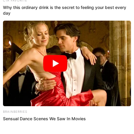
hasta cuándo acceder a esta promo
Tottus se suma a la fiebre de la Navidad y remata diversos
electrodomésticos desde los S/59.90. Aquí los detalles.
Tottus
Yeraldiny Cobeñas
16 Dic 2025 | 16:29 h
Indecopi pondrá en remate inmuebles en tres
regiones del país este lunes 15 de diciembre