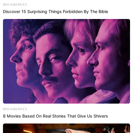
12 Ene 2026 | 21:10 h
Embajada de EE.UU REMATA equipos y muebles
en Lima: Conoce los requisitos, fechas y cómo
participar
Conoce aquí los pasos para registrarte, los plazos de pago y los
requisitos de seguridad para el recojo de los bienes.
Remate
Alannis Castañeda