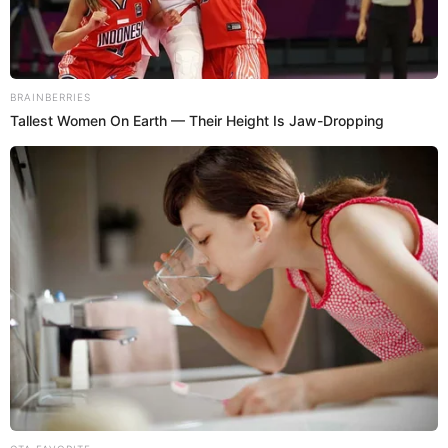
por Año Nuevo
Tottus remata electrodomésticos por Año Nuevo desde los S/79
que puedes renovar en estas fiestas. Aquí los detalles.
Tottus
Yeraldiny Cobeñas
18 Dic 2025 | 9:11 h
Tottus se vuelve loco y remata electrodomésticos
desde los S/59.90 por Navidad: conoce cómo y