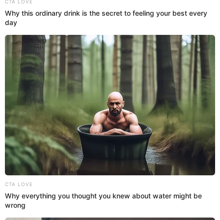
26 Dic 2025 | 16:50 h
¡Locura en H&M! Lanzan remate con prendas
desde S/15 y rebajas que llegan al 60%: Polos,
pantalones y más
H&M Perú aprovecha el fin de año para despedirlo con descuentos
de hasta un 60 % en ropa y accesorios, comenzando desde S/15.
Conoce qué prendas entran en la oferta.
H&M
Flavia Paredes