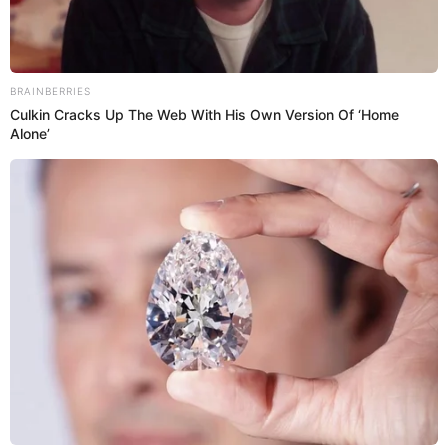
20 Ene 2026 | 7:14 h
Tottus se vuelve loco y remata celulares de
marca desde los S/249 a nivel nacional: revisa
cómo y hasta cuándo acceder a esta promoción
Tottus lanza ofertas de locura de celulares de marcar desde los
S/249. Conoce aquí los detalles de esta promo que no podrás dejar
pasar.
Tottus
Yeraldiny Cobeñas