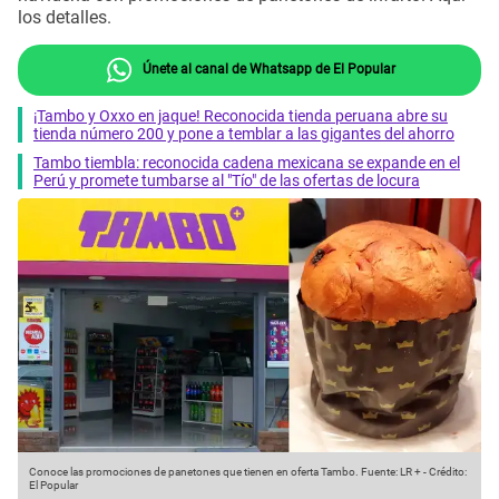
los detalles.
Únete al canal de Whatsapp de El Popular
¡Tambo y Oxxo en jaque! Reconocida tienda peruana abre su
tienda número 200 y pone a temblar a las gigantes del ahorro
Tambo tiembla: reconocida cadena mexicana se expande en el
Perú y promete tumbarse al "Tío" de las ofertas de locura
Conoce las promociones de panetones que tienen en oferta Tambo.
Fuente: LR +
-
Crédito:
El Popular