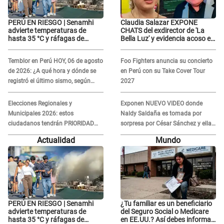
PERÚ EN RIESGO | Senamhi
Claudia Salazar EXPONE
advierte temperaturas de
CHATS del exdirector de 'La
hasta 35 °C y ráfagas de
Bella Luz' y evidencia acoso e
viento en 6 regiones del país
insistencia: "Vas a estar
conmigo, no pasa nada"
Temblor en Perú HOY, 06 de agosto
Foo Fighters anuncia su concierto
de 2026: ¿A qué hora y dónde se
en Perú con su Take Cover Tour
registró el último sismo, según
2027
IGP?
Elecciones Regionales y
Exponen NUEVO VIDEO donde
Municipales 2026: estos
Naldy Saldaña es tomada por
ciudadanos tendrán PRIORIDAD
sorpresa por César Sánchez y ella
para votar el 4 de octubre
evidencia su REACCIÓN: Le agarró
Actualidad
Mundo
la mano
PERÚ EN RIESGO | Senamhi
¿Tu familiar es un beneficiario
advierte temperaturas de
del Seguro Social o Medicare
hasta 35 °C y ráfagas de
en EE.UU.? Así debes informar