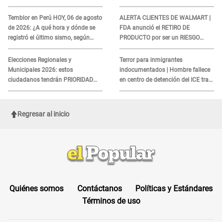
viento en 6 regiones del país
sobre su muerte para EVITAR
COBROS
Temblor en Perú HOY, 06 de agosto
ALERTA CLIENTES DE WALMART |
de 2026: ¿A qué hora y dónde se
FDA anunció el RETIRO DE
registró el último sismo, según
PRODUCTO por ser un RIESGO
IGP?
MORTAL para consumidores: ¿Cuál
es?
Elecciones Regionales y
Terror para inmigrantes
Municipales 2026: estos
indocumentados | Hombre fallece
ciudadanos tendrán PRIORIDAD
en centro de detención del ICE tras
para votar el 4 de octubre
sufrir una "emergencia médica"
Regresar al inicio
Quiénes somos
Contáctanos
Políticas y Estándares
Términos de uso