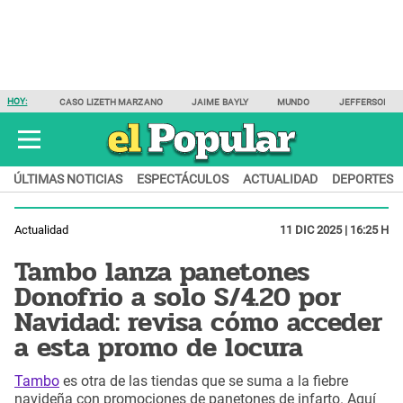
HOY:
CASO LIZETH MARZANO
JAIME BAYLY
MUNDO
JEFFERSON F
ÚLTIMAS NOTICIAS
ESPECTÁCULOS
ACTUALIDAD
DEPORTES
Actualidad
11 DIC 2025 | 16:25 H
Tambo lanza panetones
Donofrio a solo S/4.20 por
Navidad: revisa cómo acceder
a esta promo de locura
Tambo
es otra de las tiendas que se suma a la fiebre
navideña con promociones de panetones de infarto. Aquí