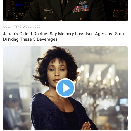
Tottus
se suma a la fiebre de la Navidad y remata mini
panetones de la marca Gloria que podrás adquirirlo a tan
solo S/3.90. Aquí los detalles.
Únete al canal de Whatsapp de El Popular
Tottus se vuelve loco y remata miles de productos por el Black
Day: usuarios no se resisten y se aglomeran en tiendas
ÚLTIMO MINUTO | Clausuran local de conocido SUPERMERCADO
tras incumplir con medidas sanitarias y de seguridad