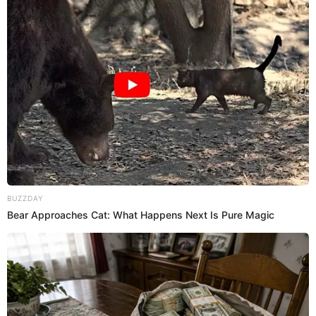
80 g
Esta promoción la puedes adquirir a través de la
página
web oficial
de Tottus, en donde podrás encontrar diversas
opciones incluida este Panetón Gloria de 80 g a solo
S/3.90.
Panetón Bimbo de 900 g a solo S/18.90
Panetón de la U de 800g a solo S/24.90
Panetón Donofrio clásico a solo S/23.90