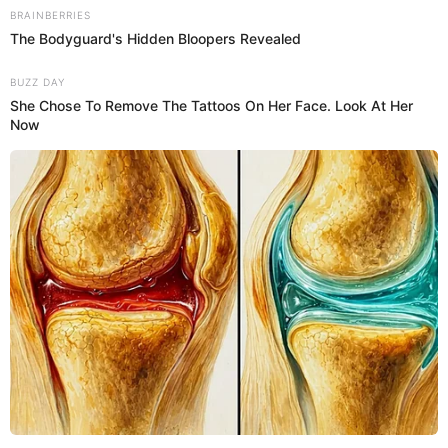
Conoce las promociones de panetones que Tottus tiene para ti.
Fuente: LR +
-
Crédito: El
Popular
Yeraldiny Cobeñas
Tottus
se une al espíritu navideño con grandes
promociones, y una de las más destacadas es el remate
del
mini panetón Gloria
de 80 g desde solo S/3.90.
En esta
nota te contamos todos los detalles para que aproveches
esta deliciosa oferta que no podrás dejar pasar.