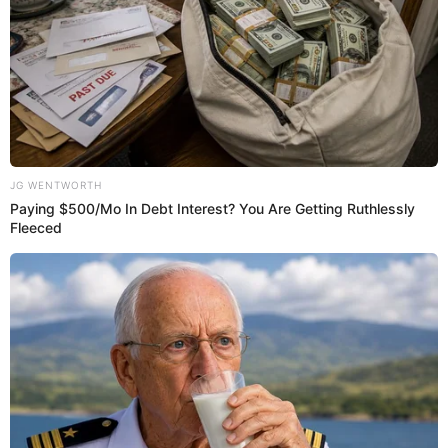
Estos son los panetones que están en promoción en Tottus.
PUEDES VER:
¿Confirman feriado largo este lunes 22 y martes
23 de diciembre a nivel nacional? Esto señala El
Peruano
Tottus en Perú
La cadena de hipermercados
Tottus
, perteneciente al
holding
chileno Falabella, se ha consolidado como un
actor fundamental en el
retail
peruano desde su ingreso al
país a principios de los 2000. Su propuesta de valor,
enfocada en ofrecer una amplia variedad de productos —
desde abarrotes y frescos hasta electrodomésticos y
vestimenta— a precios competitivos, le ha permitido
expandirse agresivamente a lo largo del territorio nacional.