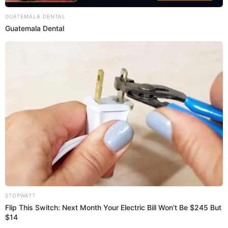
locales e internacionales. En un mercado en constante
evolución, Tottus sigue siendo un referente clave en la
experiencia de compra de millones de hogares peruanos.
SOBRE EL AUTOR:
YERALDINY COBEÑAS
Periodista especializada en temas de actualidad, política y
policiales. Licenciada en Ciencias de la Comunicación por
la UTP con más de 3 años de experiencia. Redactora web
en El Popular y presentadora de "Capturados". Interesada
en temas relacionados con misterios, películas y series
policiales.