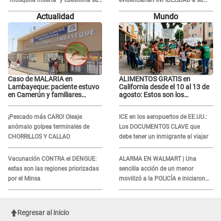
RECONCILIACIÓN con Marcelo
novio con animador de 'La Bella
Actualidad
Mundo
Tinelli en TV argentina
Luz': "Un día..."
Caso de MALARIA en
ALIMENTOS GRATIS en
Lambayeque: paciente estuvo
California desde el 10 al 13 de
en Camerún y familiares
agosto: Estos son los
denuncian demora en
LUGARES y horarios para
tratamiento
recibir la ayuda
¡Pescado más CARO! Oleaje
ICE en los aeropuertos de EE.UU.:
anómalo golpea terminales de
Los DOCUMENTOS CLAVE que
CHORRILLOS Y CALLAO
debe tener un inmigrante al viajar
Vacunación CONTRA el DENGUE:
ALARMA EN WALMART | Una
estas son las regiones priorizadas
sencilla acción de un menor
por el Minsa
movilizó a la POLICÍA e iniciaron
una investigación por lo hallado:
¿Qué ocurrió?
Regresar al inicio