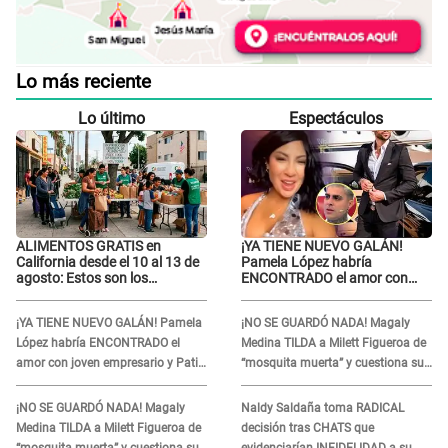
Lo más reciente
Lo último
Espectáculos
ALIMENTOS GRATIS en
¡YA TIENE NUEVO GALÁN!
California desde el 10 al 13 de
Pamela López habría
agosto: Estos son los
ENCONTRADO el amor con
LUGARES y horarios para
joven empresario y Pati Lorena
recibir la ayuda
la ECHA en VIVO
¡YA TIENE NUEVO GALÁN! Pamela
¡NO SE GUARDÓ NADA! Magaly
López habría ENCONTRADO el
Medina TILDA a Milett Figueroa de
amor con joven empresario y Pati
“mosquita muerta” y cuestiona su
Lorena la ECHA en VIVO
RECONCILIACIÓN con Marcelo
Tinelli en TV argentina
¡NO SE GUARDÓ NADA! Magaly
Naldy Saldaña toma RADICAL
Medina TILDA a Milett Figueroa de
decisión tras CHATS que
“mosquita muerta” y cuestiona su
evidenciarían INFIDELIDAD a su