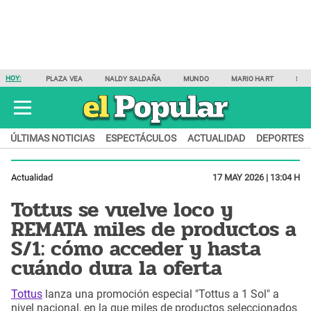
HOY:
PLAZA VEA
NALDY SALDAÑA
MUNDO
MARIO HART
SAM
ÚLTIMAS NOTICIAS
ESPECTÁCULOS
ACTUALIDAD
DEPORTES
Actualidad
17 MAY 2026 | 13:04 H
Tottus se vuelve loco y
REMATA miles de productos a
S/1: cómo acceder y hasta
cuándo dura la oferta
Tottus
lanza una promoción especial "Tottus a 1 Sol" a
nivel nacional, en la que miles de productos seleccionados