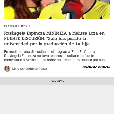
29 Abr 2026 | 12:19 h
Rosángela Espinoza MINIMIZA a Melissa Loza en
FUERTE DISCUSIÓN: "Solo has pisado la
universidad por la graduación de tu hija"
En medio de una discusión en el programa 'Esto Es Guerra',
Rosángela Espinoza no tuvo reparos en soltarle un fuerte
comentario a Melissa Loza sobre no preocuparse nunca por sus
estudios y cuestionarla. Por su parte, la expareja de Roberto
Rosángela Espinoza
Martínez respondió: "Tener un título no te hace más inteligente",
Mary Ann Antunez Cueva
comentó.