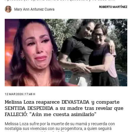
compartir este momento con su mamá, su tía Tepha Loza, su
Roberto Martínez
pareja y, a quien consideraría como su padre, Roberto Martínez. El
Mary Ann Antunez Cueva
exfutbolista compartió su emoción y grabó uno de los momentos
más importantes de la noche: su ingreso con su toga. Al final, todos
posaron juntos en una fotografía familiar.
12 Mar 2026 | 17:48 h
Melissa Loza reaparece DEVASTADA y comparte
SENTIDA DESPEDIDA a su madre tras revelar que
FALLECIÓ: "Aún me cuesta asimilarlo"
Melissa Loza sufre por la muerte de su mamá y recuerda con
nostalgia sus vivencias con su progenitora, a quien seguirá