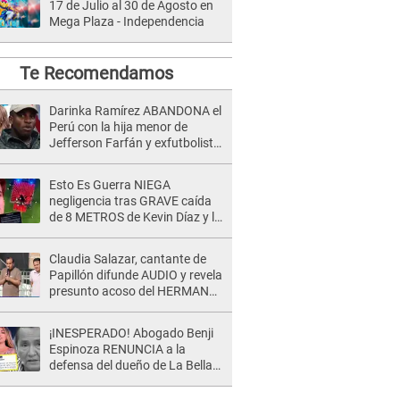
17 de Julio al 30 de Agosto en
Mega Plaza - Independencia
Te Recomendamos
Darinka Ramírez ABANDONA el
Perú con la hija menor de
Jefferson Farfán y exfutbolista
REACCIONA: "A ti que..."
Esto Es Guerra NIEGA
negligencia tras GRAVE caída
de 8 METROS de Kevin Díaz y lo
SEÑALAN: "No adoptó la
postura correcta"
Claudia Salazar, cantante de
Papillón difunde AUDIO y revela
presunto acoso del HERMANO
del director musical de La Bella
Luz: "Me quedé asustada, en
¡INESPERADO! Abogado Benji
shock"
Espinoza RENUNCIA a la
defensa del dueño de La Bella
Luz tras difusión de POLÉMICO
audio: "Nada que defender"