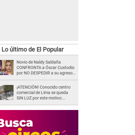
Lo último de El Popular
Novio de Naldy Saldaña
CONFRONTA a Óscar Custodio
por NO DESPEDIR a su agresor
y él da INDIGNANTE respuesta:
"Nadie me dice qué hacer"
¡ATENCIÓN! Conocido centro
comercial de Lima se queda
SIN LUZ por este motivo:
¿desde cuándo atenderá?