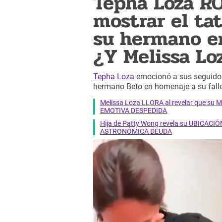
Tepha Loza R
mostrar el ta
su hermano e
¿Y Melissa Lo
Tepha Loza
emocionó a sus seguidore
hermano Beto en homenaje a su fall
Melissa Loza LLORA al revelar que su M
EMOTIVA DESPEDIDA
Hija de Patty Wong revela su UBICACIÓN
ASTRONÓMICA DEUDA