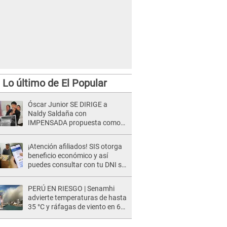
Lo último de El Popular
Óscar Junior SE DIRIGE a
Naldy Saldaña con
IMPENSADA propuesta como
nuevo líder de 'La Bella Luz' tras
denuncia: "Otro tipo de ley..."
¡Atención afiliados! SIS otorga
beneficio económico y así
puedes consultar con tu DNI si
te corresponde
PERÚ EN RIESGO | Senamhi
advierte temperaturas de hasta
35 °C y ráfagas de viento en 6
regiones del país