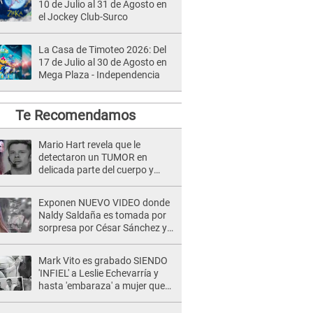
10 de Julio al 31 de Agosto en
el Jockey Club-Surco
La Casa de Timoteo 2026: Del
17 de Julio al 30 de Agosto en
Mega Plaza - Independencia
Te Recomendamos
Mario Hart revela que le
detectaron un TUMOR en
delicada parte del cuerpo y
expone diagnóstico: "Dolores
muy fuertes..."
Exponen NUEVO VIDEO donde
Naldy Saldaña es tomada por
sorpresa por César Sánchez y
ella evidencia su REACCIÓN: Le
agarró la mano
Mark Vito es grabado SIENDO
'INFIEL' a Leslie Echevarría y
hasta 'embaraza' a mujer que
sería su AMANTE: "¡Eres un
desgraciado! "