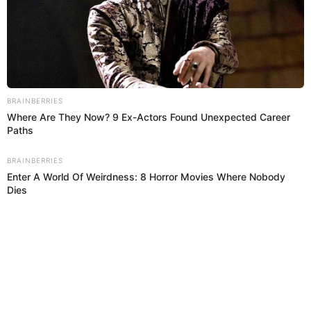
15 Oct 2021 | 2:01 h
Llegarán a Perú medicinas al alcance de todos
los bolsillos
En medio de la emergencia sanitaria que vivimos a nivel mundial,
llegarán a Perú una gran cantidad de productos farmacéuticos
genéricos a precios justos que aliviarán el bolsillo de muchos
peruanos.
Medicina Legal
Vida El Popular