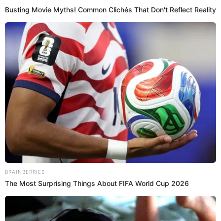
La fiscal de la Nación, Patricia Benavides señaló que al iniciar su
gestión, encontró al Instituto de Medicina Legal con 38 unidades
médico legales inoperativas y otras 19 unidades al borde del cierre.
Poder Judicial
Redacción EP
09 Feb 2023 | 10:23 h
INSN: Con moderno laboratorio de biología
molecular logran obtener un diagnóstico
genético con precisión