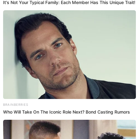
15 Oct 2022 | 12:59 h
Milagro de octubre: Niño de 12 años vuelve a ver
tras recibir trasplante de córnea
El menor iba a recitar un poema al Señor de Los Milagros en su
colegio y ahora lo hará ante la imagen del Cristo Moreno, en el
frontis del centro pediátrico.
Hospital del Niño
El Popular