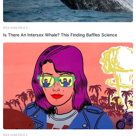
El periodista Mauricio Fernandini se cayó en las afueras de su
residencia en San Isidro cuando era trasladado por la Policía por
presuntos sobornos.
Mauricio Fernandini
Redacción EP
23 May 2023 | 20:52 h
Fiscal de la Nación Patricia Benavides destacó
trabajo de peritos forenses