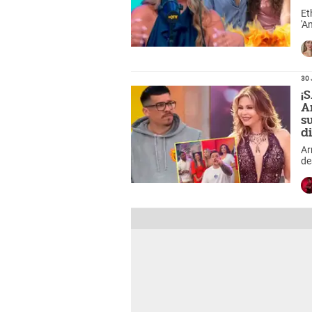
Et
'A
tr
30 
¡
A
s
d
Ar
de
Ed