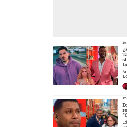
28 
¿
T
s
ta
Ar
'E
Ad
pe
12 
E
r
“
Ed
qu