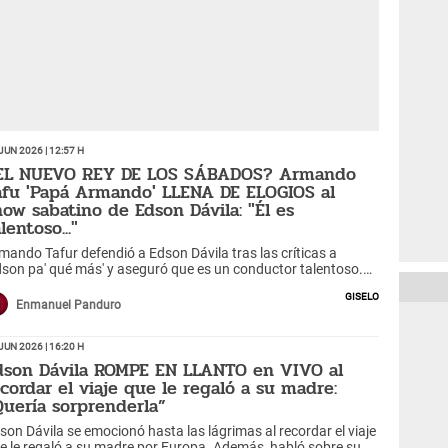
Jun 2026 | 12:57 h
EL NUEVO REY DE LOS SÁBADOS? Armando
afu 'Papá Armando' LLENA DE ELOGIOS al
how sabatino de Edson Dávila: "Él es
lentoso..."
mando Tafur defendió a Edson Dávila tras las críticas a
dson pa' qué más' y aseguró que es un conductor talentoso.
emás, destacó el futuro de Ethel Pozo en la televisión
Giselo
ruana.
Enmanuel Panduro
Jun 2026 | 16:20 h
dson Dávila ROMPE EN LLANTO en VIVO al
ecordar el viaje que le regaló a su madre:
Quería sorprenderla”
son Dávila se emocionó hasta las lágrimas al recordar el viaje
e le regaló a su madre por Europa. Además, habló sobre su