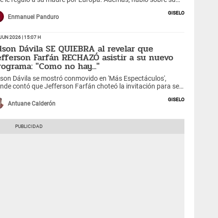
evo programa y la condición que puso para llegar a la
Giselo
levisión.
Enmanuel Panduro
Jun 2026 | 15:07 h
dson Dávila SE QUIEBRA al revelar que
efferson Farfán RECHAZÓ asistir a su nuevo
rograma: "Como no hay..."
son Dávila se mostró conmovido en 'Más Espectáculos',
nde contó que Jefferson Farfán choteó la invitación para ser
 primer invitado de su programa junto a Xiomy Kanashiro. Sin
Giselo
bargo, el exfutbolista dejó en shock al asegurar que no irá a
Antuane Calderón
 televisión, pero 'Giselo' suelta una teoría.