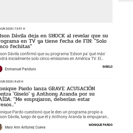
Jun 2026 | 13:51 h
dson Dávila deja en SHOCK al revelar que su
rograma en TV ya tiene fecha de FIN: "Solo
inco fechitas"
son Dávila confirmó que su programa 'Edson pa' qué más'
ndrá inicialmente solo cinco emisiones en América TV. El
nductor se mostró agradecido por esta nueva oportunidad y
Giselo
cibió el respaldo de Cuto Guadalupe.
Enmanuel Panduro
Jun 2026 | 9:43 h
onique Pardo lanza GRAVE ACUSACIÓN
ontra 'Giselo' y Anthony Aranda por su
AÍDA: "Me empujaron, deberían estar
esos..."
nique Pardo cuestionó que le den un programa propio a
son Dávila, luego de que él y Anthony Aranda la empujaran
rante un show en 'El artista del año'. ¿Los denunció?
Monique Pardo
Mary Ann Antunez Cueva