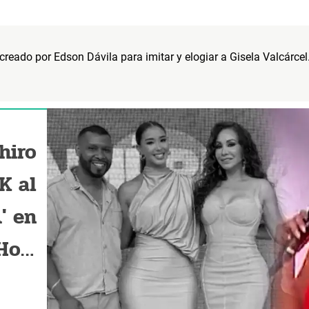
creado por Edson Dávila para imitar y elogiar a Gisela Valcárce
hiro
K al
' en
Hoy'
 "No