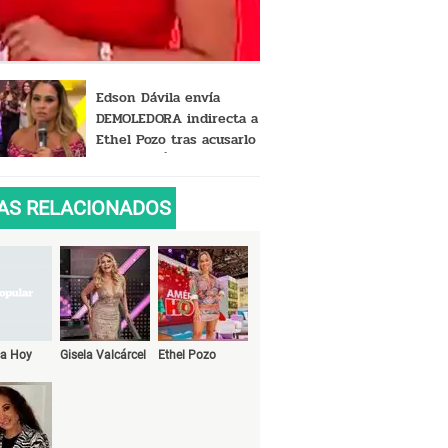
Edson Dávila envía
DEMOLEDORA indirecta a
Ethel Pozo tras acusarlo
de TRAICIÓN: "Estoy con
amigas que sí
considero..."
AS RELACIONADOS
ca Hoy
Gisela Valcárcel
Ethel Pozo