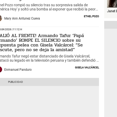
hel Pozo rompió su silencio tras su sorpresiva salida de
mérica Hoy' y soltó una bomba al exponer que recibió la peor
Janet 
aición de Janet Barboza y Edson Dávila. ¿Qué le hicieron?
Ethel Pozo
Mary Ann Antunez Cueva
Jun 2026 | 11:12 h
SALIÓ AL FRENTE! Armando Tafur ‘Papá
rmando’ ROMPE EL SILENCIO sobre su
upuesta pelea con Gisela Valcárcel: “Se
iscute, pero no se deja la amistad”
mando Tafur negó estar distanciado de Gisela Valcárcel,
stacó su legado en la televisión peruana y también defendió a
son Dávila tras las críticas a su programa sabatino.
Gisela Valcárcel
Enmanuel Panduro