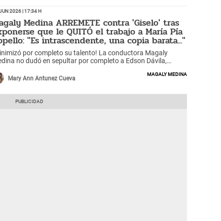
Jun 2026 | 17:34 h
agaly Medina ARREMETE contra 'Giselo' tras
xponerse que le QUITÓ el trabajo a María Pía
opello: "Es intrascendente, una copia barata..."
inimizó por completo su talento! La conductora Magaly
dina no dudó en sepultar por completo a Edson Dávila,
nocido como 'Giselo', tras confirmarse que se quedó con el
Magaly Medina
ograma en horario estelar de María Pía Copello. Lejos de
Mary Ann Antunez Cueva
ardarle un mínimo de respeto por su ascenso en las
ntallas, la 'Urraca' arremetió en contra del animador,
ldándolo de insignificante y de ser una burda imitación de
sela Valcárcel. “Es alguien que todavía no le ha ganado a
die, alguien intrascendente... Es como decir 'te vas y
nemos a tu imitador, a tu copia barata, a tu protegido'”,
sparó la periodista.