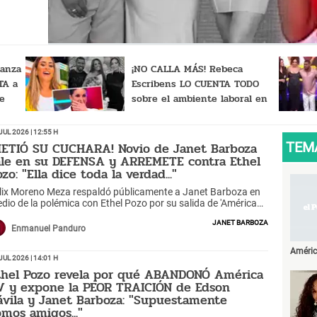
..."
lanza
¡NO CALLA MÁS! Rebeca
TA a
Escribens LO CUENTA TODO
e
sobre el ambiente laboral en
'América Hoy' tras polémica
 fácil
con Ethel Pozo: "Fracturado..."
Jul 2026 | 12:55 h
METIÓ SU CUCHARA! Novio de Janet Barboza
TEM
ale en su DEFENSA y ARREMETE contra Ethel
zo: "Ella dice toda la verdad..."
lix Moreno Meza respaldó públicamente a Janet Barboza en
dio de la polémica con Ethel Pozo por su salida de 'América
y'. La conductora también reafirmó su versión y rechazó que
Janet Barboza
 llamen mentirosa.
Enmanuel Panduro
Améri
Jul 2026 | 14:01 h
thel Pozo revela por qué ABANDONÓ América
V y expone la PEOR TRAICIÓN de Edson
ávila y Janet Barboza: "Supuestamente
omos amigos..."