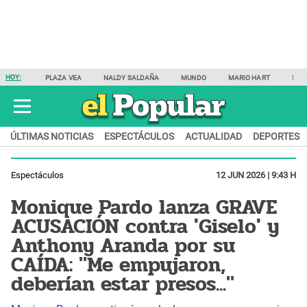
HOY:
PLAZA VEA
NALDY SALDAÑA
MUNDO
MARIO HART
SAM
ÚLTIMAS NOTICIAS
ESPECTÁCULOS
ACTUALIDAD
DEPORTES
Espectáculos
12 JUN 2026 | 9:43 H
Monique Pardo lanza GRAVE
ACUSACIÓN contra 'Giselo' y
Anthony Aranda por su
CAÍDA: "Me empujaron,
deberían estar presos..."