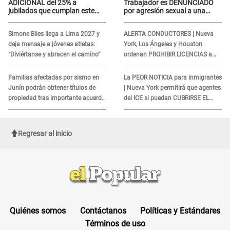
ADICIONAL del 25% a
Trabajador es DENUNCIADO
jubilados que cumplan este
por agresión sexual a una
REQUISITO: revisa si accedes
cliente y su respuesta
aquí
INDIGNÓ A TODOS
Simone Biles llega a Lima 2027 y
ALERTA CONDUCTORES | Nueva
deja mensaje a jóvenes atletas:
York, Los Ángeles y Houston
“Diviértanse y abracen el camino”
ordenan PROHIBIR LICENCIAS a
quienes no presenten ESTE
DOCUMENTO
Familias afectadas por sismo en
La PEOR NOTICIA para inmigrantes
Junín podrán obtener títulos de
| Nueva York permitirá que agentes
propiedad tras importante acuerdo
del ICE si puedan CUBRIRSE EL
de Cofopri
ROSTRO
Regresar al inicio
Quiénes somos
Contáctanos
Políticas y Estándares
Términos de uso