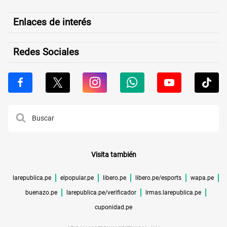
Enlaces de interés
Redes Sociales
Visita también
larepublica.pe
elpopular.pe
libero.pe
libero.pe/esports
wapa.pe
buenazo.pe
larepublica.pe/verificador
lrmas.larepublica.pe
cuponidad.pe