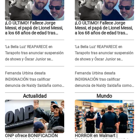
¡LO ÚLTIMO! Fallece Jorge
¡LO ÚLTIMO! Fallece Jorge
Messi, el papá de Lionel Messi,
Messi, el papá de Lionel Messi,
a los 68 años de edad tras
a los 68 años de edad tras
atravesar larga enfermedad
atravesar larga enfermedad
'La Bella Luz' REAPARECE en
'La Bella Luz' REAPARECE en
Tarapoto tras anunciar suspensión
Tarapoto tras anunciar suspensión
de shows y Óscar Junior se
de shows y Óscar Junior se
JUSTIFICA: "Por un error no vamos
JUSTIFICA: "Por un error no vamos
a pagar todos"
a pagar todos"
Fernanda Urbina desata
Fernanda Urbina desata
INDIGNACIÓN tras calificar
INDIGNACIÓN tras calificar
denuncia de Naldy Saldaña como
denuncia de Naldy Saldaña como
'acto bochornoso': "No es justo
'acto bochornoso': "No es justo
Actualidad
Mundo
atacar a otra mujer"
atacar a otra mujer"
ONP ofrece BONIFICACIÓN
HORROR en Walmart |