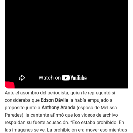
Ante el asombro del periodista, quien le repreguntó si
consideraba que
Edson Dávila
la había empujado a
propósito junto a
Anthony Aranda
(esposo de Melissa
Paredes), la cantante afirmó que los videos de archivo
respaldan su fuerte acusación. “Eso estaba prohibido. En
las imágenes se ve. La prohibición era mover eso mientras