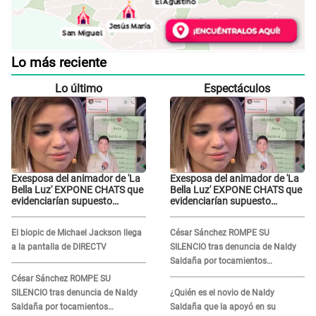
Lo más reciente
Lo último
Espectáculos
Exesposa del animador de 'La
Exesposa del animador de 'La
Bella Luz' EXPONE CHATS que
Bella Luz' EXPONE CHATS que
evidenciarían supuesto
evidenciarían supuesto
romance clandestino con
romance clandestino con
Naldy Saldaña, pese a tener
Naldy Saldaña, pese a tener
El biopic de Michael Jackson llega
César Sánchez ROMPE SU
pareja
pareja
a la pantalla de DIRECTV
SILENCIO tras denuncia de Naldy
Saldaña por tocamientos
indebidos: "Pido respetar la
César Sánchez ROMPE SU
presunción de inocencia"
SILENCIO tras denuncia de Naldy
¿Quién es el novio de Naldy
Saldaña por tocamientos
Saldaña que la apoyó en su