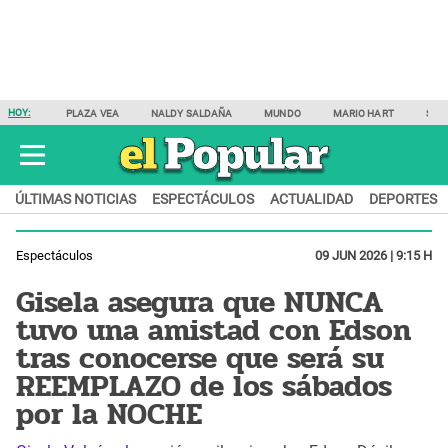
HOY:
PLAZA VEA
NALDY SALDAÑA
MUNDO
MARIO HART
SAM
ÚLTIMAS NOTICIAS
ESPECTÁCULOS
ACTUALIDAD
DEPORTES
Espectáculos
09 JUN 2026 | 9:15 H
Gisela asegura que NUNCA
tuvo una amistad con Edson
tras conocerse que será su
REEMPLAZO de los sábados
por la NOCHE