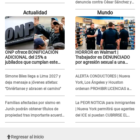
indebidos: "Pido respetar la
denuncia contra César Sánchez y
presunción de inocencia"
confrontó al dueño de 'La Bella
Actualidad
Mundo
Luz'?
ONP ofrece BONIFICACIÓN
HORROR en Walmart |
ADICIONAL del 25% a
Trabajador es DENUNCIADO
jubilados que cumplan este
por agresión sexual a una
REQUISITO: revisa si accedes
cliente y su respuesta
aquí
INDIGNÓ A TODOS
Simone Biles llega a Lima 2027 y
ALERTA CONDUCTORES | Nueva
deja mensaje a jóvenes atletas:
York, Los Ángeles y Houston
“Diviértanse y abracen el camino”
ordenan PROHIBIR LICENCIAS a
quienes no presenten ESTE
DOCUMENTO
Familias afectadas por sismo en
La PEOR NOTICIA para inmigrantes
Junín podrán obtener títulos de
| Nueva York permitirá que agentes
propiedad tras importante acuerdo
del ICE si puedan CUBRIRSE EL
de Cofopri
ROSTRO
Regresar al inicio