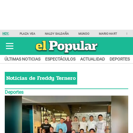
HOY:
PLAZA VEA
NALDY SALDAÑA
MUNDO
MARIO HART
SAM
ÚLTIMAS NOTICIAS
ESPECTÁCULOS
ACTUALIDAD
DEPORTES
Noticias de
Freddy Ternero
Deportes