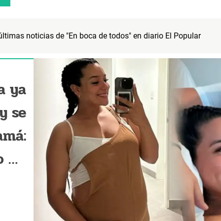
 últimas noticias de "En boca de todos" en diario El Popular
a ya
 y se
amá:
o un
eño"