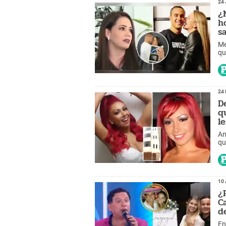
24 
¿
h
s
Me
qu
24 
D
q
l
An
qu
ho
10 
¿
C
d
En