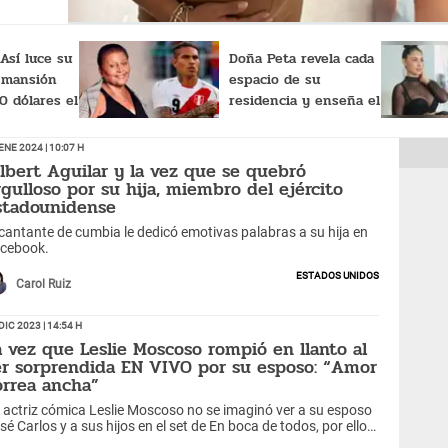
 Así luce su
Doña Peta revela cada
 mansión
espacio de su
00 dólares el
residencia y enseña el
museo de Paolo
Guerrero
Ene 2024 | 10:07 h
ilbert Aguilar y la vez que se quebró
rgulloso por su hija, miembro del ejército
stadounidense
 cantante de cumbia le dedicó emotivas palabras a su hija en
cebook.
Estados Unidos
Carol Ruiz
Dic 2023 | 14:54 h
a vez que Leslie Moscoso rompió en llanto al
er sorprendida EN VIVO por su esposo: “Amor
orrea ancha”
 actriz cómica Leslie Moscoso no se imaginó ver a su esposo
sé Carlos y a sus hijos en el set de En boca de todos, por ello,
 pudo evitar emocionarse.