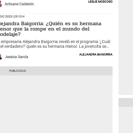
Leslie Moscoso
Antuane Calderón
Dic 2023 | 23:10 h
lejandra Baigorria: ¿Quién es su hermana
enor que la rompe en el mundo del
odelaje?
 empresaria Alejandra Baigorria reveló en el programa '¿Cuál
 el verdadero?' quién es su hermana menor. La jovencita se
dica al mensaje.
Alejandra Baigorria
Jessica García