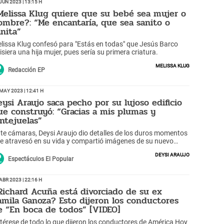
Jun 2023 | 13:15 h
Melissa Klug quiere que su bebé sea mujer o
ombre?: “Me encantaría, que sea sanito o
anita”
lissa Klug confesó para "Estás en todas" que Jesús Barco
isiera una hija mujer, pues sería su primera criatura.
Melissa Klug
Redacción EP
May 2023 | 12:41 h
eysi Araujo saca pecho por su lujoso edificio
ue construyó: “Gracias a mis plumas y
entejuelas”
te cámaras, Deysi Araujo dio detalles de los duros momentos
e atravesó en su vida y compartió imágenes de su nuevo
gar en San Juan de Lurigancho.
Deysi Araujo
Espectáculos El Popular
Abr 2023 | 22:16 h
Richard Acuña está divorciado de su ex
amila Ganoza? Esto dijeron los conductores
e “En boca de todos” [VIDEO]
térese de todo lo que dijeron los conductores de América Hoy