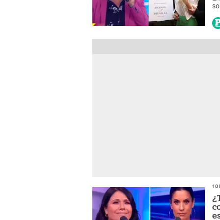
so
¿H
10 
¿
c
e