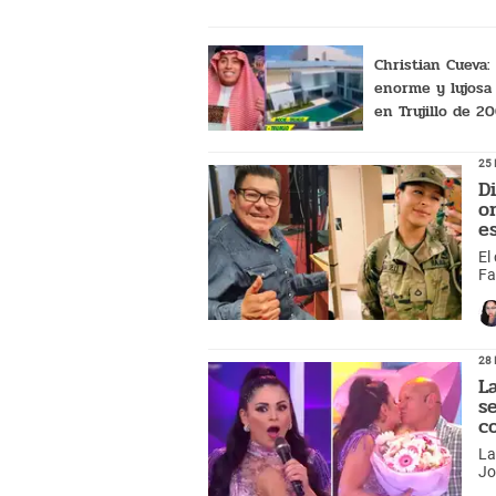
Christian Cueva:
enorme y lujosa
en Trujillo de 2
metro cuadrado
25 
D
o
e
El
Fa
28 
L
s
c
La
Jo
no