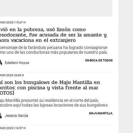
Ago 2023 | 15:47 h
ivió en la pobreza, usó limón como
esodorante, fue acusada de ser la amante y
hora vacaciona en el extranjero
 personaje de la farándula peruana ha logrado consagrarse
mo uno de las conductoras más populares de nuestro país.
En boca de todos
Estefani Hoyos
Ago 2023 | 8:49 h
sí son los bungalows de Maju Mantilla en
orritos: con piscina y vista frente al mar
FOTOS]
ju Mantilla presumió su residencia en el norte del país,
scubre aquí todas las lujosas locaciones de sus bungalows.
Maju Mantilla
Jessica García
Ago 2023 | 16:57 h