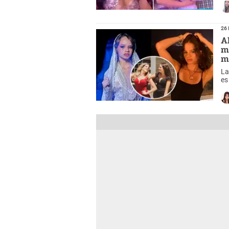
26 
A
m
m
La
es
de