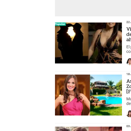
22 
V
d
a
El
co
18 
A
Z
[
Ma
de
03 