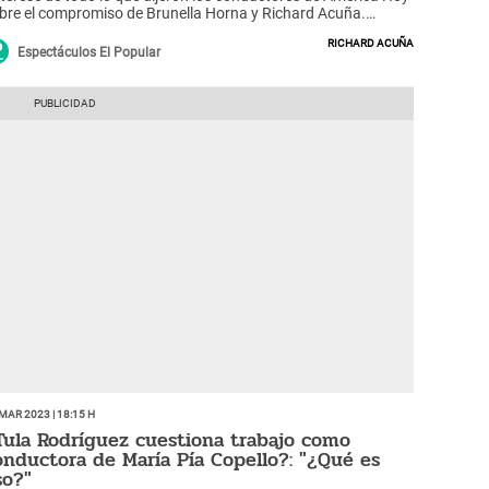
bre el compromiso de Brunella Horna y Richard Acuña.
abrá boda?
Richard Acuña
Espectáculos El Popular
Mar 2023 | 18:15 h
Tula Rodríguez cuestiona trabajo como
onductora de María Pía Copello?: "¿Qué es
so?"