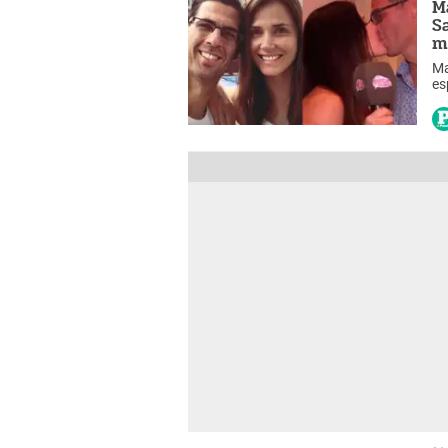
M
S
m
Ma
es
AT