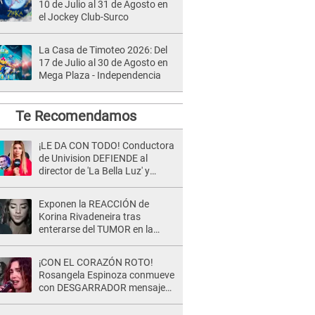
10 de Julio al 31 de Agosto en
el Jockey Club-Surco
La Casa de Timoteo 2026: Del
17 de Julio al 30 de Agosto en
Mega Plaza - Independencia
Te Recomendamos
¡LE DA CON TODO! Conductora
de Univision DEFIENDE al
director de 'La Bella Luz' y
ARREMETE contra Naldy
Saldaña: “Muchas amantes...”
Exponen la REACCIÓN de
Korina Rivadeneira tras
enterarse del TUMOR en la
cabeza de Mario Hart: "Ella
estaba muy..."
¡CON EL CORAZÓN ROTO!
Rosangela Espinoza conmueve
con DESGARRADOR mensaje
tras terrible pérdida: "Descansa
en paz..."