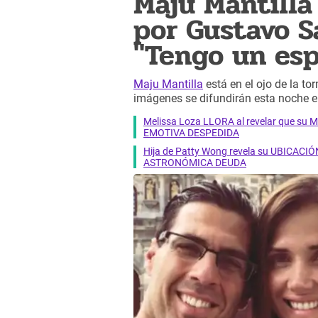
Maju Mantilla 
por Gustavo S
"Tengo un esp
Maju Mantilla
está en el ojo de la t
imágenes se difundirán esta noche e
Melissa Loza LLORA al revelar que su M
EMOTIVA DESPEDIDA
Hija de Patty Wong revela su UBICACIÓN
ASTRONÓMICA DEUDA