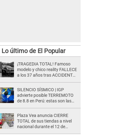
Lo último de El Popular
¡TRAGEDIA TOTAL! Famoso
modelo y chico reality FALLECE
a los 37 años tras ACCIDENTE
durante la grabación de un
comercial
SILENCIO SÍSMICO | IGP
advierte posible TERREMOTO
de 8.8 en Perú: estas son las
zonas más expuestas
Plaza Vea anuncia CIERRE
TOTAL de sus tiendas a nivel
nacional durante el 12 de
agosto por este MOTIVO