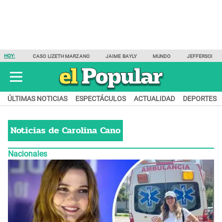
HOY:
CASO LIZETH MARZANO
JAIME BAYLY
MUNDO
JEFFERSON F
ÚLTIMAS NOTICIAS
ESPECTÁCULOS
ACTUALIDAD
DEPORTES
Noticias de
Carolina Cano
Nacionales