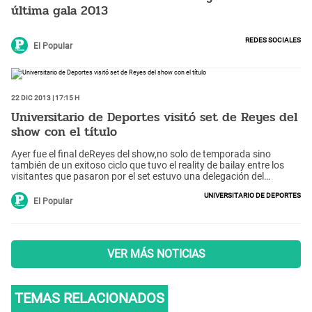
última gala 2013
Redes Sociales
El Popular
22 Dic 2013 | 17:15 h
Universitario de Deportes visitó set de Reyes del
show con el título
Ayer fue el final deReyes del show,no solo de temporada sino
también de un exitoso ciclo que tuvo el reality de bailay entre los
visitantes que pasaron por el set estuvo una delegación del
clubUniversitario de Deportesque llevó su copa del
Universitario de Deportes
torneoDescentralizado 2013.
El Popular
VER MÁS NOTICIAS
TEMAS RELACIONADOS