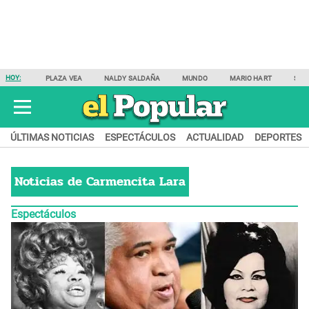
HOY:
PLAZA VEA
NALDY SALDAÑA
MUNDO
MARIO HART
SAM
ÚLTIMAS NOTICIAS
ESPECTÁCULOS
ACTUALIDAD
DEPORTES
Noticias de
Carmencita Lara
Espectáculos