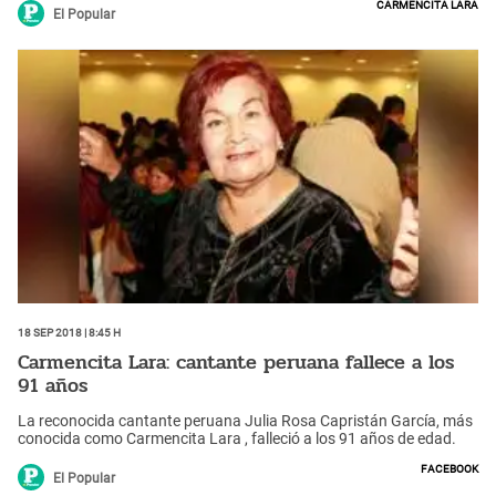
Carmencita Lara
llora corazón calaron en el alma del pueblo.
El Popular
18 Sep 2018 | 8:45 h
Carmencita Lara: cantante peruana fallece a los
91 años
La reconocida cantante peruana Julia Rosa Capristán García, más
conocida como Carmencita Lara , falleció a los 91 años de edad.
Facebook
El Popular