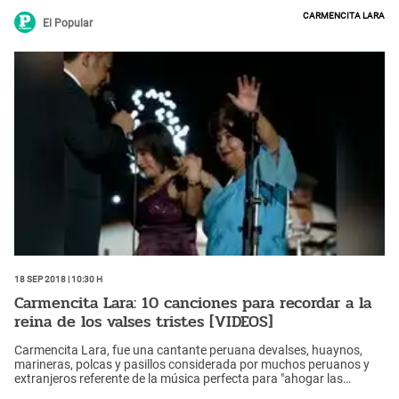
penas".Temas como El árbol de mi casa, Olvidala Amigo y Llora
Carmencita Lara
llora corazón calaron en el alma del pueblo.
El Popular
18 Sep 2018 | 10:30 h
Carmencita Lara: 10 canciones para recordar a la
reina de los valses tristes [VIDEOS]
Carmencita Lara, fue una cantante peruana devalses, huaynos,
marineras, polcas y pasillos considerada por muchos peruanos y
extranjeros referente de la música perfecta para "ahogar las
penas".Temas como El árbol de mi casa, Olvidala Amigo y Llora