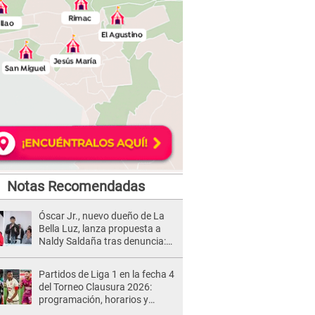
Notas Recomendadas
Óscar Jr., nuevo dueño de La
Bella Luz, lanza propuesta a
Naldy Saldaña tras denuncia:
“Va a haber otro tipo de ley”
Partidos de Liga 1 en la fecha 4
del Torneo Clausura 2026:
programación, horarios y
dónde ver