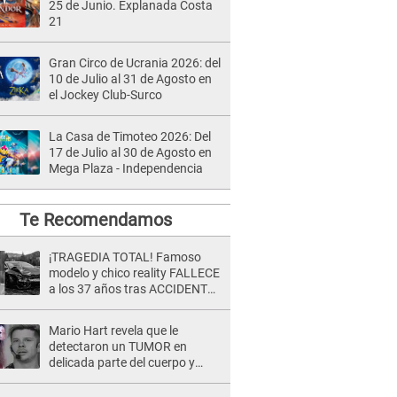
25 de Junio. Explanada Costa
21
Gran Circo de Ucrania 2026: del
10 de Julio al 31 de Agosto en
el Jockey Club-Surco
La Casa de Timoteo 2026: Del
17 de Julio al 30 de Agosto en
Mega Plaza - Independencia
Te Recomendamos
¡TRAGEDIA TOTAL! Famoso
modelo y chico reality FALLECE
a los 37 años tras ACCIDENTE
durante la grabación de un
comercial
Mario Hart revela que le
detectaron un TUMOR en
delicada parte del cuerpo y
expone diagnóstico: "Dolores
muy fuertes..."