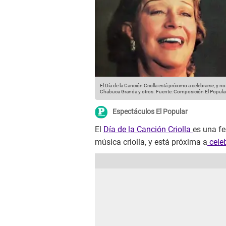
El Día de la Canción Criolla está próximo a celebrarse, 
Chabuca Granda y otros.
Fuente: Composición El Popula
Espectáculos El Popular
El
Día de la Canción Criolla
es una fe
música criolla, y está próxima a
celeb