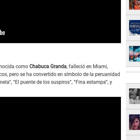
onocida como
Chabuca Granda
, falleció en Miami,
os, pero se ha convertido en símbolo de la peruanidad
ela”, “El puente de los suspiros”, “Fina estampa”, y