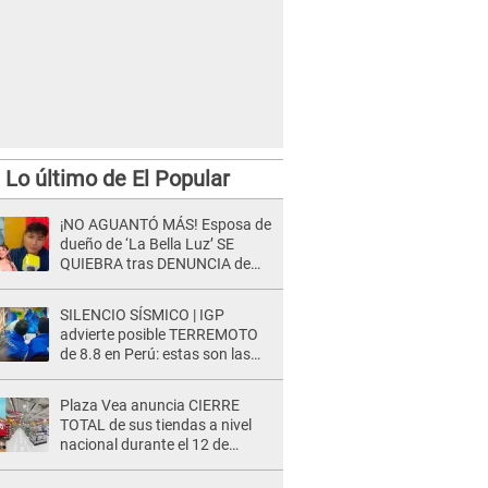
Lo último de El Popular
¡NO AGUANTÓ MÁS! Esposa de
dueño de ‘La Bella Luz’ SE
QUIEBRA tras DENUNCIA de
Héctor Boza y ARREMETE
contra Claudia Salazar
SILENCIO SÍSMICO | IGP
advierte posible TERREMOTO
de 8.8 en Perú: estas son las
zonas más expuestas
Plaza Vea anuncia CIERRE
TOTAL de sus tiendas a nivel
nacional durante el 12 de
agosto por este MOTIVO