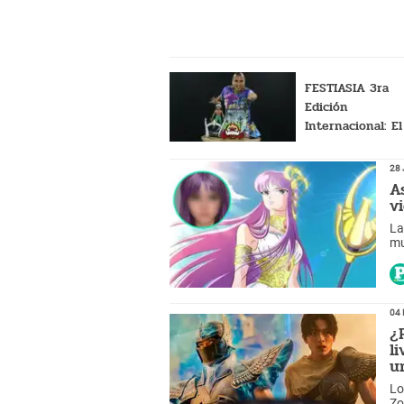
FESTIASIA 3ra
Edición
Internacional: El
evento otaku de
año
28 
A
vi
La
mu
re
re
04 
¿
l
u
Lo
Zo