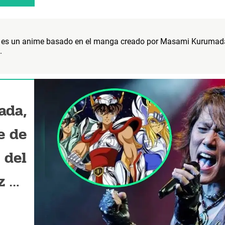
o es un anime basado en el manga creado por Masami Kurumada.
.
ada,
e de
s del
z de
asy"