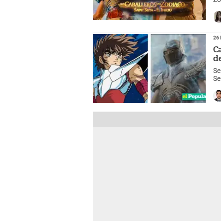
Ev
26 
Ca
d
Se
Se
po