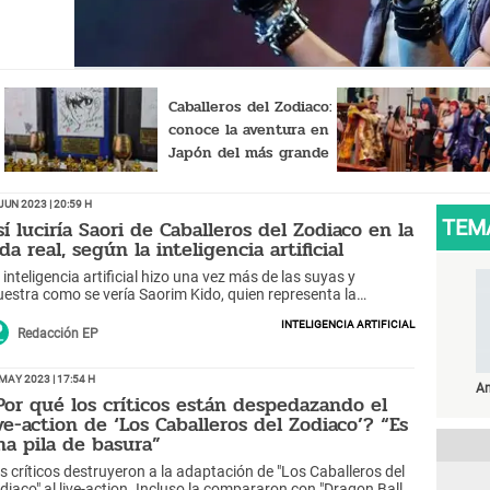
Caballeros del Zodiaco:
conoce la aventura en
Japón del más grande
l
fans
Jun 2023 | 20:59 h
sí luciría Saori de Caballeros del Zodiaco en la
TEM
da real, según la inteligencia artificial
 inteligencia artificial hizo una vez más de las suyas y
estra como se vería Saorim Kido, quien representa la
encarnación de Atenea de Caballeros del Zodiaco en la vida
Inteligencia Artificial
al.
Redacción EP
May 2023 | 17:54 h
A
Por qué los críticos están despedazando el
ive-action de ‘Los Caballeros del Zodiaco’? “Es
na pila de basura”
s críticos destruyeron a la adaptación de "Los Caballeros del
diaco" al live-action. Incluso la compararon con "Dragon Ball