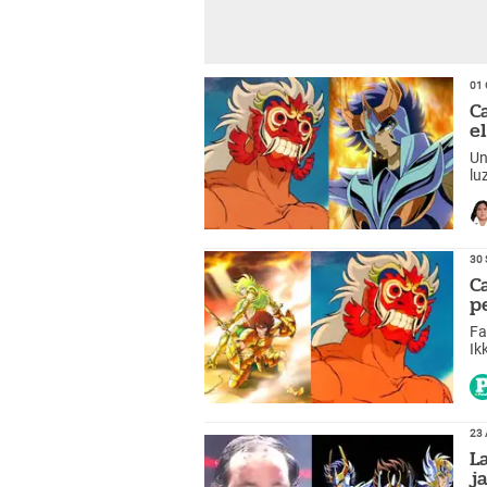
01 
C
e
Un
lu
pe
30 
C
p
Fa
Ik
23 
L
j