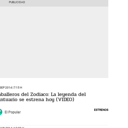
Sep 2014 | 7:15 h
aballeros del Zodiaco: La leyenda del
antuario se estrena hoy (VIDEO)
Estrenos
El Popular
Jun 2014 | 12:30 h