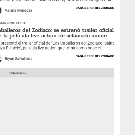
olution".
Caballeros del Zodiaco
Valeria Mendoza
Mar 2023 | 14:10 h
balleros del Zodiaco: se estrenó trailer oficial
e la película live action de aclamado anime
 presentó el trailer oficial de "Los Caballeros del Zodiaco: Saint
iya El Inicio", película live action que toma como base el
pular anime antiguo.
Caballeros del Zodiaco
Bryan Salvatierra