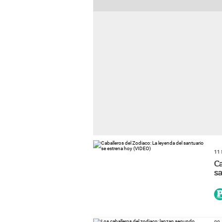
11 
C
s
09 