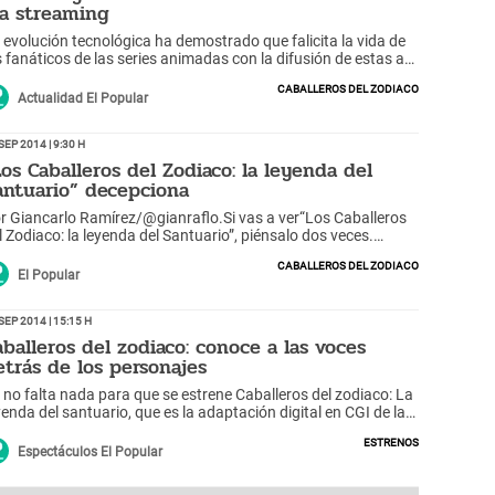
ía streaming
 evolución tecnológica ha demostrado que falicita la vida de
s fanáticos de las series animadas con la difusión de estas a
avés de internet, tal como sucede con los animes japoneses.
Caballeros del Zodiaco
Actualidad El Popular
Sep 2014 | 9:30 h
Los Caballeros del Zodiaco: la leyenda del
antuario” decepciona
r Giancarlo Ramírez/@gianraflo.Si vas a ver“Los Caballeros
l Zodiaco: la leyenda del Santuario”, piénsalo dos veces.
ede que no te guste. Si eres fan te encantará, porque a la
Caballeros del Zodiaco
yoría le fascina todo lo que le dan.
El Popular
Sep 2014 | 15:15 h
aballeros del zodiaco: conoce a las voces
etrás de los personajes
 no falta nada para que se estrene Caballeros del zodiaco: La
yenda del santuario, que es la adaptación digital en CGI de la
mosa serie de los 90s.
Estrenos
Espectáculos El Popular