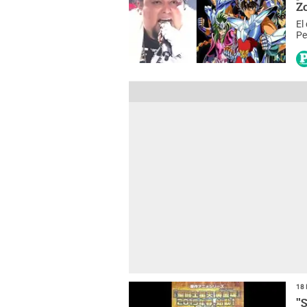
Z
El
Pe
Pe
18 
"