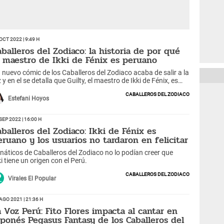
Oct 2022 | 9:49 h
aballeros del Zodiaco: la historia de por qué
l maestro de Ikki de Fénix es peruano
 nuevo cómic de los Caballeros del Zodiaco acaba de salir a la
z y en el se detalla que Guilty, el maestro de Ikki de Fénix, es
ruano.
Caballeros del Zodiaco
Estefani Hoyos
Sep 2022 | 16:00 h
aballeros del Zodiaco: Ikki de Fénix es
eruano y los usuarios no tardaron en felicitar
náticos de Caballeros del Zodiaco no lo podían creer que
ki tiene un origen con el Perú.
Caballeros del Zodiaco
Virales El Popular
Ago 2021 | 21:36 h
a Voz Perú: Fito Flores impacta al cantar en
aponés Pegasus Fantasy de los Caballeros del