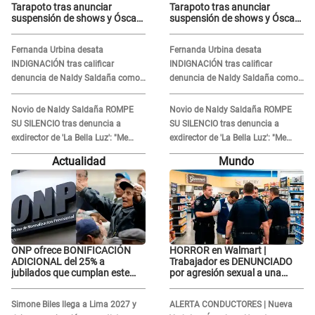
Tarapoto tras anunciar
Tarapoto tras anunciar
suspensión de shows y Óscar
suspensión de shows y Óscar
Junior se JUSTIFICA: "Por un
Junior se JUSTIFICA: "Por un
error no vamos a pagar todos"
error no vamos a pagar todos"
Fernanda Urbina desata
Fernanda Urbina desata
INDIGNACIÓN tras calificar
INDIGNACIÓN tras calificar
denuncia de Naldy Saldaña como
denuncia de Naldy Saldaña como
'acto bochornoso': "No es justo
'acto bochornoso': "No es justo
atacar a otra mujer"
atacar a otra mujer"
Novio de Naldy Saldaña ROMPE
Novio de Naldy Saldaña ROMPE
SU SILENCIO tras denuncia a
SU SILENCIO tras denuncia a
exdirector de 'La Bella Luz': "Me
exdirector de 'La Bella Luz': "Me
basta con que ella esté bien"
basta con que ella esté bien"
Actualidad
Mundo
ONP ofrece BONIFICACIÓN
HORROR en Walmart |
ADICIONAL del 25% a
Trabajador es DENUNCIADO
jubilados que cumplan este
por agresión sexual a una
REQUISITO: revisa si accedes
cliente y su respuesta
aquí
INDIGNÓ A TODOS
Simone Biles llega a Lima 2027 y
ALERTA CONDUCTORES | Nueva