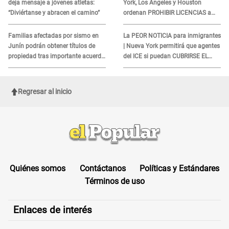
deja mensaje a jóvenes atletas:
York, Los Ángeles y Houston
“Diviértanse y abracen el camino”
ordenan PROHIBIR LICENCIAS a
quienes no presenten ESTE
DOCUMENTO
Familias afectadas por sismo en
La PEOR NOTICIA para inmigrantes
Junín podrán obtener títulos de
| Nueva York permitirá que agentes
propiedad tras importante acuerdo
del ICE si puedan CUBRIRSE EL
de Cofopri
ROSTRO
Regresar al inicio
Quiénes somos
Contáctanos
Políticas y Estándares
Términos de uso
Enlaces de interés