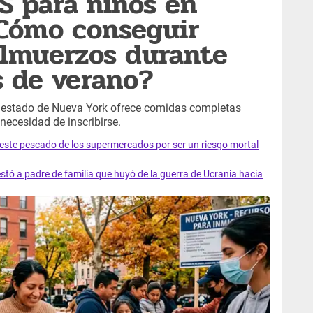
S para niños en
¿Cómo conseguir
almuerzos durante
s de verano?
el estado de Nueva York ofrece comidas completas
 necesidad de inscribirse.
e este pescado de los supermercados por ser un riesgo mortal
tó a padre de familia que huyó de la guerra de Ucrania hacia