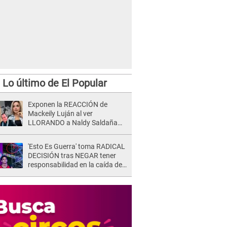
Lo último de El Popular
Exponen la REACCIÓN de
Mackeily Luján al ver
LLORANDO a Naldy Saldaña
tras AGRESIÓN de director de
'La Bella Luz': Esto hizo
'Esto Es Guerra' toma RADICAL
DECISIÓN tras NEGAR tener
responsabilidad en la caída de
Kevin Díaz desde 8 metros de
altura