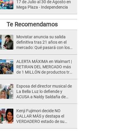
17 de Julio al 30 de Agosto en
Mega Plaza - Independencia
Te Recomendamos
Movistar anuncia su salida
definitiva tras 21 años en el
mercado: Qué pasará con los
servicios de sus clientes
ALERTA MÁXIMA en Walmart |
RETIRAN DEL MERCADO más
de 1 MILLÓN de productos tras
causar HERIDAS GRAVES en
usuarios
Esposa del director musical de
La Bella Luz lo defiende y
ACUSA a Naldy Saldaña de
tener una relación con él y
otros integrantes
Kenji Fujimori decide NO
CALLAR MÁS y destapa el
VERDADERO estado de su
relación familiar con Keiko
Fujimori: "Mi familia es Érika, mi