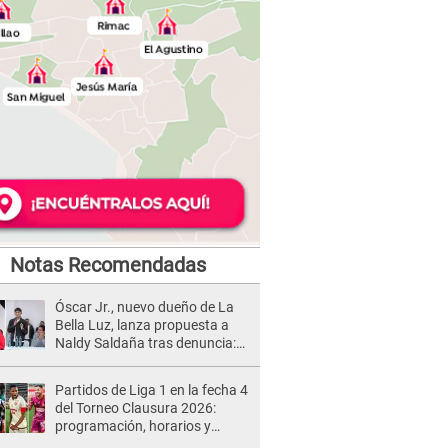
Notas Recomendadas
Óscar Jr., nuevo dueño de La
Bella Luz, lanza propuesta a
Naldy Saldaña tras denuncia:
“Va a haber otro tipo de ley”
Partidos de Liga 1 en la fecha 4
del Torneo Clausura 2026:
programación, horarios y
dónde ver