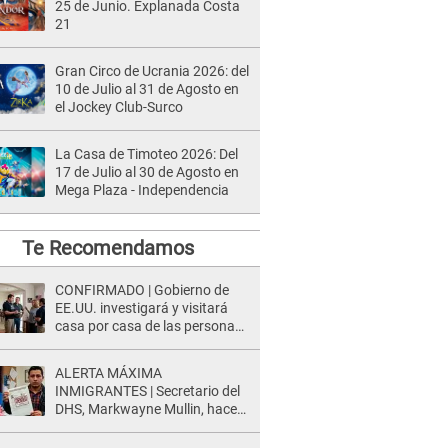
25 de Junio. Explanada Costa
21
Gran Circo de Ucrania 2026: del
10 de Julio al 31 de Agosto en
el Jockey Club-Surco
La Casa de Timoteo 2026: Del
17 de Julio al 30 de Agosto en
Mega Plaza - Independencia
Te Recomendamos
CONFIRMADO | Gobierno de
EE.UU. investigará y visitará
casa por casa de las personas
que TENGAN ESTE TRABAJO
ALERTA MÁXIMA
INMIGRANTES | Secretario del
DHS, Markwayne Mullin, hace
alarmante declaración: "Ahora
vamos por ellos"