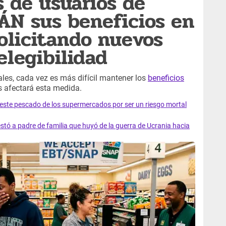
s de usuarios de
N sus beneficios en
solicitando nuevos
elegibilidad
ales, cada vez es más difícil mantener los
beneficios
es afectará esta medida.
e este pescado de los supermercados por ser un riesgo mortal
tó a padre de familia que huyó de la guerra de Ucrania hacia