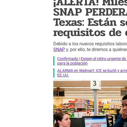
¡ALERTA! Mile
SNAP PERDERÁ
Texas: Están 
requisitos de 
Debido a los nuevos requisitos labor
SNAP
y, por ello, te diremos a quién
Confirmado | Exigen el retiro urgente d
para la población
ALARMA en Walmart: ICE se burló y arres
EE.UU.