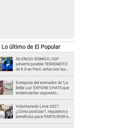
Lo último de El Popular
SILENCIO SÍSMICO | IGP
advierte posible TERREMOTO
de 8.8 en Perú: estas son las
zonas más expuestas
Exesposa del animador de 'La
Bella Luz' EXPONE CHATS que
evidenciarían supuesto
romance clandestino con Naldy
Saldaña, pese a tener pareja
Voluntariado Lima 2027:
¿Cómo postular?, requisitos y
beneficios para PARTICIPAR en
los Juegos Panamericanos