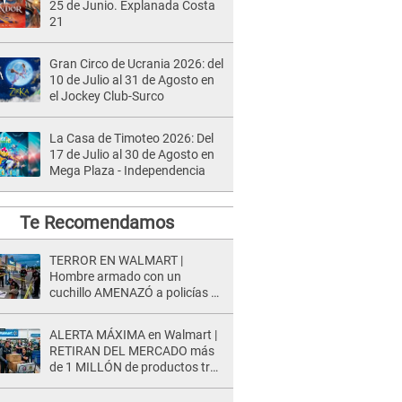
25 de Junio. Explanada Costa
21
Gran Circo de Ucrania 2026: del
10 de Julio al 31 de Agosto en
el Jockey Club-Surco
La Casa de Timoteo 2026: Del
17 de Julio al 30 de Agosto en
Mega Plaza - Independencia
Te Recomendamos
TERROR EN WALMART |
Hombre armado con un
cuchillo AMENAZÓ a policías y
clientes: Este fue su INSÓLITO
FINAL
ALERTA MÁXIMA en Walmart |
RETIRAN DEL MERCADO más
de 1 MILLÓN de productos tras
causar HERIDAS GRAVES en
usuarios