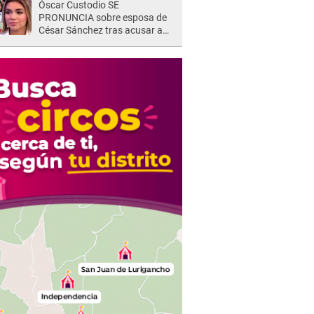
Óscar Custodio SE
PRONUNCIA sobre esposa de
César Sánchez tras acusar a
Naldy Saldaña de ser PAREJA
del músico: "Lo dejo en manos
de la justicia"