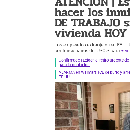
ATENCIÓN | Es
hacer los inm
DE TRABAJO si
vivienda HOY
Los empleados extranjeros en EE. UU
por funcionarios del USCIS para
veri
Confirmado | Exigen el retiro urgente d
para la población
ALARMA en Walmart: ICE se burló y arres
EE.UU.