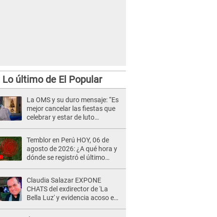
Lo último de El Popular
La OMS y su duro mensaje: “Es
mejor cancelar las fiestas que
celebrar y estar de luto
después”
Temblor en Perú HOY, 06 de
agosto de 2026: ¿A qué hora y
dónde se registró el último
sismo, según IGP?
Claudia Salazar EXPONE
CHATS del exdirector de 'La
Bella Luz' y evidencia acoso e
insistencia: "Vas a estar
conmigo, no pasa nada"