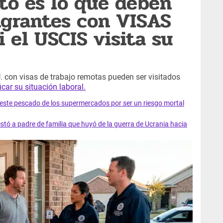
to es lo que deben
igrantes con VISAS
 el USCIS visita su
. con visas de trabajo remotas pueden ser visitados
ficar su situación laboral.
e este pescado de los supermercados por ser un riesgo mortal
tó a padre de familia que huyó de la guerra de Ucrania hacia