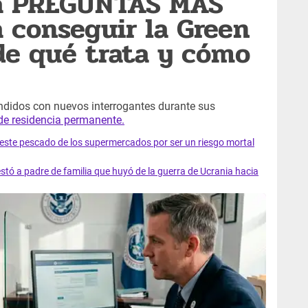
rá PREGUNTAS MÁS
a conseguir la Green
de qué trata y cómo
endidos con nuevos interrogantes durante sus
 de residencia permanente.
e este pescado de los supermercados por ser un riesgo mortal
tó a padre de familia que huyó de la guerra de Ucrania hacia