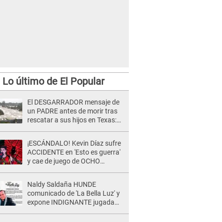
Lo último de El Popular
El DESGARRADOR mensaje de
un PADRE antes de morir tras
rescatar a sus hijos en Texas:
"Lo siento, no lo lograré. Los
quiero mucho"
¡ESCÁNDALO! Kevin Díaz sufre
ACCIDENTE en 'Esto es guerra'
y cae de juego de OCHO
METROS de altura: "La
colchoneta se rompe..."
Naldy Saldaña HUNDE
comunicado de 'La Bella Luz' y
expone INDIGNANTE jugada
para DEFENDER a director:
"Que he tenido algo..."