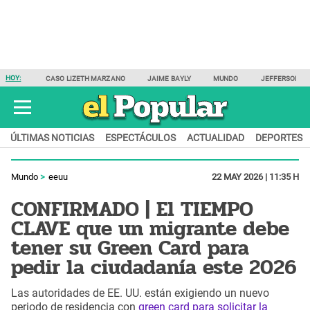
HOY:
CASO LIZETH MARZANO
JAIME BAYLY
MUNDO
JEFFERSON F
ÚLTIMAS NOTICIAS
ESPECTÁCULOS
ACTUALIDAD
DEPORTES
Mundo
eeuu
22 MAY 2026 | 11:35 H
CONFIRMADO | El TIEMPO
CLAVE que un migrante debe
tener su Green Card para
pedir la ciudadanía este 2026
Las autoridades de EE. UU. están exigiendo un nuevo
periodo de residencia con
green card para solicitar la