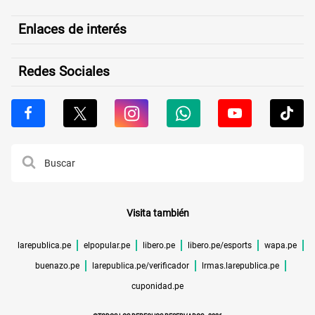
Enlaces de interés
Redes Sociales
Visita también
larepublica.pe
elpopular.pe
libero.pe
libero.pe/esports
wapa.pe
buenazo.pe
larepublica.pe/verificador
lrmas.larepublica.pe
cuponidad.pe