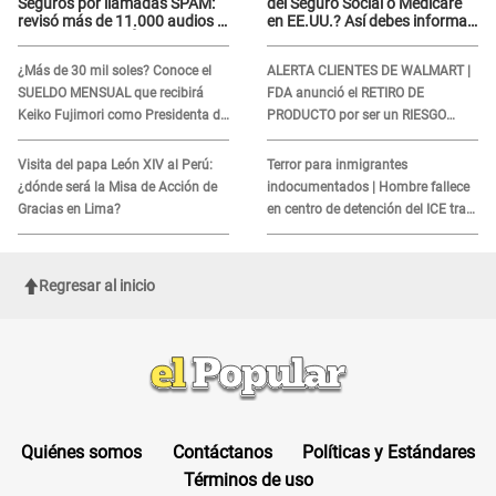
Seguros por llamadas SPAM:
del Seguro Social o Medicare
revisó más de 11.000 audios y
en EE.UU.? Así debes informar
confirma SANCIÓN
sobre su muerte para EVITAR
COBROS
¿Más de 30 mil soles? Conoce el
ALERTA CLIENTES DE WALMART |
SUELDO MENSUAL que recibirá
FDA anunció el RETIRO DE
Keiko Fujimori como Presidenta de
PRODUCTO por ser un RIESGO
la República
MORTAL para consumidores: ¿Cuál
es?
Visita del papa León XIV al Perú:
Terror para inmigrantes
¿dónde será la Misa de Acción de
indocumentados | Hombre fallece
Gracias en Lima?
en centro de detención del ICE tras
sufrir una "emergencia médica"
Regresar al inicio
Quiénes somos
Contáctanos
Políticas y Estándares
Términos de uso