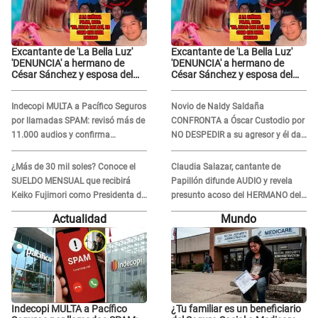
Excantante de 'La Bella Luz'
Excantante de 'La Bella Luz'
'DENUNCIA' a hermano de
'DENUNCIA' a hermano de
César Sánchez y esposa del
César Sánchez y esposa del
dueño le da INDIGNANTE
dueño le da INDIGNANTE
respuesta: "Ellos son así,
respuesta: "Ellos son así,
Indecopi MULTA a Pacífico Seguros
Novio de Naldy Saldaña
tranquila"
tranquila"
por llamadas SPAM: revisó más de
CONFRONTA a Óscar Custodio por
11.000 audios y confirma
NO DESPEDIR a su agresor y él da
SANCIÓN
INDIGNANTE respuesta: "Nadie me
dice qué hacer"
¿Más de 30 mil soles? Conoce el
Claudia Salazar, cantante de
SUELDO MENSUAL que recibirá
Papillón difunde AUDIO y revela
Keiko Fujimori como Presidenta de
presunto acoso del HERMANO del
la República
director musical de La Bella Luz:
Actualidad
Mundo
"Me quedé asustada, en shock"
Indecopi MULTA a Pacífico
¿Tu familiar es un beneficiario