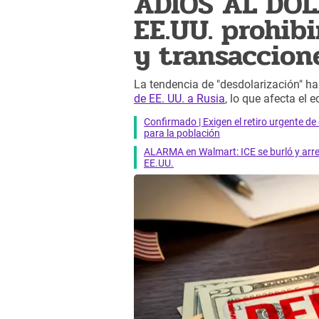
ADIÓS AL DÓL
EE.UU. prohibi
y transaccion
La tendencia de "desdolarización" h
de EE. UU. a Rusia
, lo que afecta el 
Confirmado | Exigen el retiro urgente d
para la población
ALARMA en Walmart: ICE se burló y arres
EE.UU.