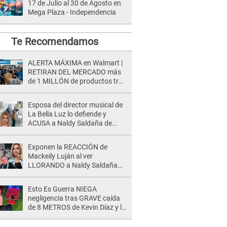
17 de Julio al 30 de Agosto en
Mega Plaza - Independencia
Te Recomendamos
ALERTA MÁXIMA en Walmart |
RETIRAN DEL MERCADO más
de 1 MILLÓN de productos tras
causar HERIDAS GRAVES en
usuarios
Esposa del director musical de
La Bella Luz lo defiende y
ACUSA a Naldy Saldaña de
tener una relación con él y
otros integrantes
Exponen la REACCIÓN de
Mackeily Luján al ver
LLORANDO a Naldy Saldaña
tras AGRESIÓN de director de
'La Bella Luz': Esto hizo
Esto Es Guerra NIEGA
negligencia tras GRAVE caída
de 8 METROS de Kevin Díaz y lo
SEÑALAN: "No adoptó la
postura correcta"