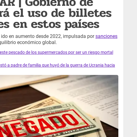
AR | Gobierno de
rá el uso de billetes
es en estos países
a ido en aumento desde 2022, impulsada por
sanciones
equilibrio económico global.
e este pescado de los supermercados por ser un riesgo mortal
tó a padre de familia que huyó de la guerra de Ucrania hacia