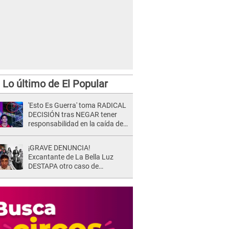
Lo último de El Popular
'Esto Es Guerra' toma RADICAL
DECISIÓN tras NEGAR tener
responsabilidad en la caída de
Kevin Díaz desde 8 metros de
altura
¡GRAVE DENUNCIA!
Excantante de La Bella Luz
DESTAPA otro caso de
presunto acoso y pide
PROTECCIÓN por temor a
represalias: "Yo siempre..."