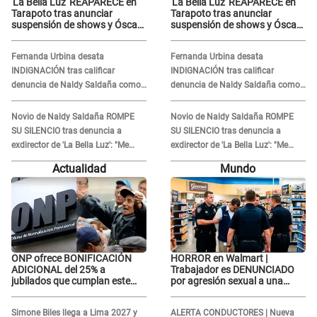
'La Bella Luz' REAPARECE en
'La Bella Luz' REAPARECE en
Tarapoto tras anunciar
Tarapoto tras anunciar
suspensión de shows y Óscar
suspensión de shows y Óscar
Junior se JUSTIFICA: "Por un
Junior se JUSTIFICA: "Por un
error no vamos a pagar todos"
error no vamos a pagar todos"
Fernanda Urbina desata
Fernanda Urbina desata
INDIGNACIÓN tras calificar
INDIGNACIÓN tras calificar
denuncia de Naldy Saldaña como
denuncia de Naldy Saldaña como
'acto bochornoso': "No es justo
'acto bochornoso': "No es justo
atacar a otra mujer"
atacar a otra mujer"
Novio de Naldy Saldaña ROMPE
Novio de Naldy Saldaña ROMPE
SU SILENCIO tras denuncia a
SU SILENCIO tras denuncia a
exdirector de 'La Bella Luz': "Me
exdirector de 'La Bella Luz': "Me
basta con que ella esté bien"
basta con que ella esté bien"
Actualidad
Mundo
ONP ofrece BONIFICACIÓN
HORROR en Walmart |
ADICIONAL del 25% a
Trabajador es DENUNCIADO
jubilados que cumplan este
por agresión sexual a una
REQUISITO: revisa si accedes
cliente y su respuesta
aquí
INDIGNÓ A TODOS
Simone Biles llega a Lima 2027 y
ALERTA CONDUCTORES | Nueva