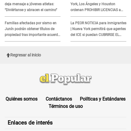
deja mensaje a jóvenes atletas:
York, Los Ángeles y Houston
“Diviértanse y abracen el camino”
ordenan PROHIBIR LICENCIAS a
quienes no presenten ESTE
DOCUMENTO
Familias afectadas por sismo en
La PEOR NOTICIA para inmigrantes
Junín podrán obtener títulos de
| Nueva York permitirá que agentes
propiedad tras importante acuerdo
del ICE si puedan CUBRIRSE EL
de Cofopri
ROSTRO
Regresar al inicio
Quiénes somos
Contáctanos
Políticas y Estándares
Términos de uso
Enlaces de interés