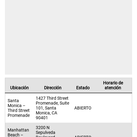
Horario de
Ubicación
Dirección
Estado
atención
1427 Third Street
Santa
Promenade, Suite
Monica –
101, Santa
ABIERTO
Third Street
Monica, CA
Promenade
90401
3200 N
Manhattan
Sepulveda
Beach –