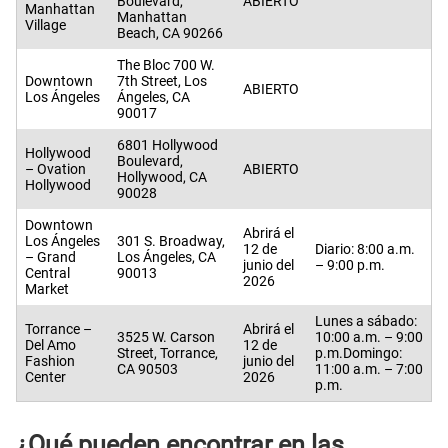
Boulevard,
ABIERTO
Manhattan
Manhattan
Village
Beach, CA 90266
The Bloc 700 W.
Downtown
7th Street, Los
ABIERTO
Los Ángeles
Ángeles, CA
90017
6801 Hollywood
Hollywood
Boulevard,
– Ovation
ABIERTO
Hollywood, CA
Hollywood
90028
Downtown
Abrirá el
Los Ángeles
301 S. Broadway,
12 de
Diario: 8:00 a.m.
– Grand
Los Ángeles, CA
junio del
– 9:00 p.m.
Central
90013
2026
Market
Lunes a sábado:
Torrance –
Abrirá el
3525 W. Carson
10:00 a.m. – 9:00
Del Amo
12 de
Street, Torrance,
p.m.Domingo:
Fashion
junio del
CA 90503
11:00 a.m. – 7:00
Center
2026
p.m.
¿Qué pueden encontrar en las