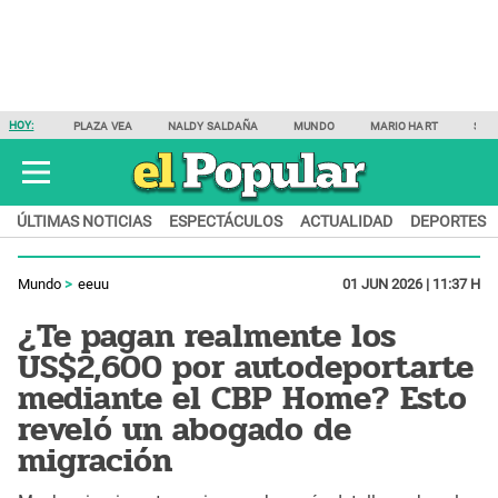
HOY:
PLAZA VEA
NALDY SALDAÑA
MUNDO
MARIO HART
SAM
ÚLTIMAS NOTICIAS
ESPECTÁCULOS
ACTUALIDAD
DEPORTES
Mundo
eeuu
01 JUN 2026 | 11:37 H
¿Te pagan realmente los
US$2,600 por autodeportarte
mediante el CBP Home? Esto
reveló un abogado de
migración