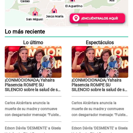
Lo más reciente
Lo último
Espectáculos
¡CONMOCIONADA¡ Yahaira
¡CONMOCIONADA¡ Yahaira
Plasencia ROMPE SU
Plasencia ROMPE SU
SILENCIO sobre la salud de su
SILENCIO sobre la salud de su
mamá tras APARECER en
mamá tras APARECER en
centro oncológico: “La oración
centro oncológico: “La oración
Carlos Alcántara anuncia la
Carlos Alcántara anuncia la
tiene poder”
tiene poder”
muerte de su madre y conmueve
muerte de su madre y conmueve
con desgarrador mensaje: “Fuiste
con desgarrador mensaje: “Fuiste
una gran mujer”
una gran mujer”
Edson Dávila 'DESMIENTE' a Gisela
Edson Dávila 'DESMIENTE' a Gisela