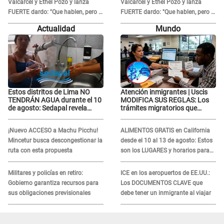
Valcárcel y Ethel Pozo y lanza
Valcárcel y Ethel Pozo y lanza
FUERTE dardo: "Que hablen, pero la
FUERTE dardo: "Que hablen, pero la
verdad siempre se sabe"
verdad siempre se sabe"
Actualidad
Mundo
Estos distritos de Lima NO
Atención inmigrantes | Uscis
TENDRÁN AGUA durante el 10
MODIFICA SUS REGLAS: Los
de agosto: Sedapal revela
trámites migratorios que
horarios oficiales
podrían necesitar tu prueba de
ADN
¡Nuevo ACCESO a Machu Picchu!
ALIMENTOS GRATIS en California
Mincetur busca descongestionar la
desde el 10 al 13 de agosto: Estos
ruta con esta propuesta
son los LUGARES y horarios para
recibir la ayuda
Militares y policías en retiro:
ICE en los aeropuertos de EE.UU.:
Gobierno garantiza recursos para
Los DOCUMENTOS CLAVE que
sus obligaciones previsionales
debe tener un inmigrante al viajar