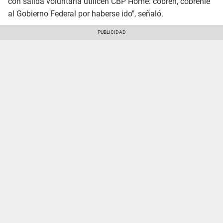
con salida voluntaria utilicen CBP Home: cobren, cóbrenle
al Gobierno Federal por haberse ido", señaló.