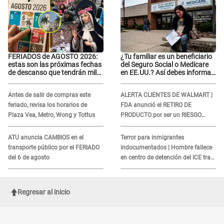
FERIADOS de AGOSTO 2026:
¿Tu familiar es un beneficiario
estas son las próximas fechas
del Seguro Social o Medicare
de descanso que tendrán miles
en EE.UU.? Así debes informar
de peruanos
sobre su muerte para EVITAR
COBROS
Antes de salir de compras este
ALERTA CLIENTES DE WALMART |
feriado, revisa los horarios de
FDA anunció el RETIRO DE
Plaza Vea, Metro, Wong y Tottus
PRODUCTO por ser un RIESGO
MORTAL para consumidores: ¿Cuál
es?
ATU anuncia CAMBIOS en el
Terror para inmigrantes
transporte público por el FERIADO
indocumentados | Hombre fallece
del 6 de agosto
en centro de detención del ICE tras
sufrir una "emergencia médica"
Regresar al inicio