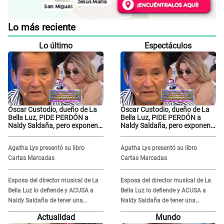
Lo más reciente
Lo último
Espectáculos
Óscar Custodio, dueño de La
Óscar Custodio, dueño de La
Bella Luz, PIDE PERDÓN a
Bella Luz, PIDE PERDÓN a
Naldy Saldaña, pero exponen
Naldy Saldaña, pero exponen
audio donde le reclama por
audio donde le reclama por
VIDEOS: "No hay necesidad de
VIDEOS: "No hay necesidad de
Agatha Lys presentó su libro
Agatha Lys presentó su libro
grabar"
grabar"
Cartas Marcadas
Cartas Marcadas
Esposa del director musical de La
Esposa del director musical de La
Bella Luz lo defiende y ACUSA a
Bella Luz lo defiende y ACUSA a
Naldy Saldaña de tener una
Naldy Saldaña de tener una
relación con él y otros integrantes
relación con él y otros integrantes
Actualidad
Mundo