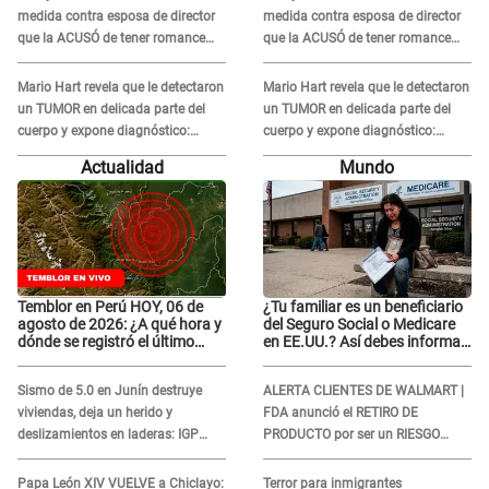
medida contra esposa de director
medida contra esposa de director
que la ACUSÓ de tener romance
que la ACUSÓ de tener romance
con él: "Muy triste..."
con él: "Muy triste..."
Mario Hart revela que le detectaron
Mario Hart revela que le detectaron
un TUMOR en delicada parte del
un TUMOR en delicada parte del
cuerpo y expone diagnóstico:
cuerpo y expone diagnóstico:
"Dolores muy fuertes..."
"Dolores muy fuertes..."
Actualidad
Mundo
Temblor en Perú HOY, 06 de
¿Tu familiar es un beneficiario
agosto de 2026: ¿A qué hora y
del Seguro Social o Medicare
dónde se registró el último
en EE.UU.? Así debes informar
sismo, según IGP?
sobre su muerte para EVITAR
COBROS
Sismo de 5.0 en Junín destruye
ALERTA CLIENTES DE WALMART |
viviendas, deja un herido y
FDA anunció el RETIRO DE
deslizamientos en laderas: IGP
PRODUCTO por ser un RIESGO
alerta sobre posibles réplicas
MORTAL para consumidores: ¿Cuál
es?
Papa León XIV VUELVE a Chiclayo:
Terror para inmigrantes