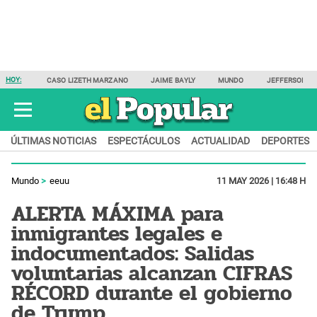
HOY:
CASO LIZETH MARZANO
JAIME BAYLY
MUNDO
JEFFERSON F
ÚLTIMAS NOTICIAS
ESPECTÁCULOS
ACTUALIDAD
DEPORTES
Mundo
eeuu
11 MAY 2026 | 16:48 H
ALERTA MÁXIMA para
inmigrantes legales e
indocumentados: Salidas
voluntarias alcanzan CIFRAS
RÉCORD durante el gobierno
de Trump