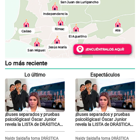
Lo más reciente
Lo último
Espectáculos
¡Buses separados y pruebas
¡Buses separados y pruebas
psicológicas! Óscar Junior
psicológicas! Óscar Junior
revela la LISTA de DRÁSTICAS
revela la LISTA de DRÁSTICAS
medidas para prevenir acoso
medidas para prevenir acoso
en 'La Bella Luz' tras caso
en 'La Bella Luz' tras caso
Naldy Saldaña toma DRÁSTICA
Naldy Saldaña toma DRÁSTICA
Naldy Saldaña
Naldy Saldaña