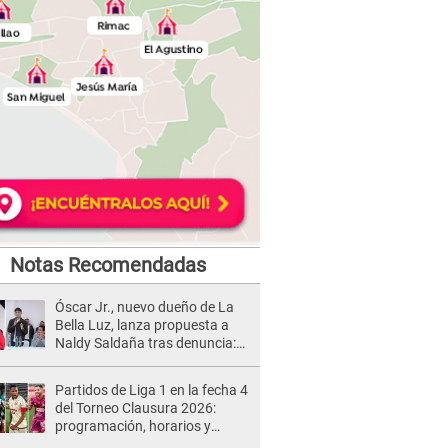
Notas Recomendadas
Óscar Jr., nuevo dueño de La
Bella Luz, lanza propuesta a
Naldy Saldaña tras denuncia:
“Va a haber otro tipo de ley”
Partidos de Liga 1 en la fecha 4
del Torneo Clausura 2026:
programación, horarios y
dónde ver