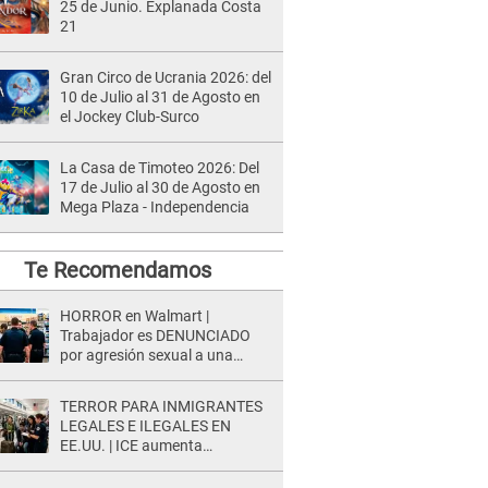
25 de Junio. Explanada Costa
21
Gran Circo de Ucrania 2026: del
10 de Julio al 31 de Agosto en
el Jockey Club-Surco
La Casa de Timoteo 2026: Del
17 de Julio al 30 de Agosto en
Mega Plaza - Independencia
Te Recomendamos
HORROR en Walmart |
Trabajador es DENUNCIADO
por agresión sexual a una
cliente y su respuesta INDIGNÓ
A TODOS
TERROR PARA INMIGRANTES
LEGALES E ILEGALES EN
EE.UU. | ICE aumenta
operativos y arrestos a
extranjeros en aeropuertos