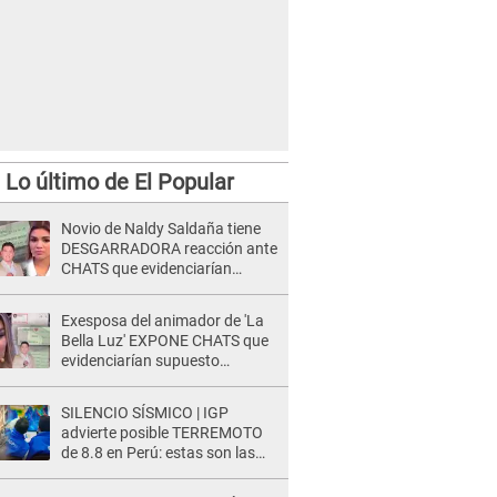
Lo último de El Popular
Novio de Naldy Saldaña tiene
DESGARRADORA reacción ante
CHATS que evidenciarían
INFIDELIDAD con animador de
'La Bella Luz': "Se puso..."
Exesposa del animador de 'La
Bella Luz' EXPONE CHATS que
evidenciarían supuesto
romance clandestino con Naldy
Saldaña, pese a tener pareja
SILENCIO SÍSMICO | IGP
advierte posible TERREMOTO
de 8.8 en Perú: estas son las
zonas más expuestas