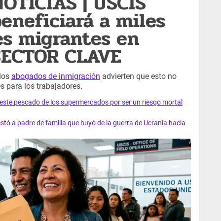
OTICIAS | USCIS
eneficiará a miles
es migrantes en
 SECTOR CLAVE
 los
abogados de inmigración
advierten que esto no
s para los trabajadores.
e este pescado de los supermercados por ser un riesgo mortal
tó a padre de familia que huyó de la guerra de Ucrania hacia