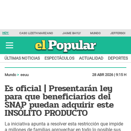
HOY:
CASO LIZETH MARZANO
JAIME BAYLY
MUNDO
JEFFERSON F
ÚLTIMAS NOTICIAS
ESPECTÁCULOS
ACTUALIDAD
DEPORTES
Mundo
eeuu
28 ABR 2026 | 9:15 H
Es oficial | Presentarán ley
para que beneficiarios del
SNAP puedan adquirir este
INSÓLITO PRODUCTO
La iniciativa apunta a resolver esta restricción que impide
a millones de familias aprovechar en todo lo posible sus