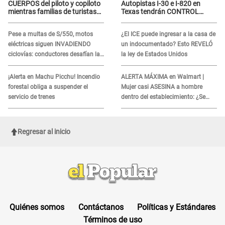
CUERPOS del piloto y copiloto
Autopistas I-30 e I-820 en
mientras familias de turistas
Texas tendrán CONTROL
esperan identificación
INTENSIVO DE SEGURIDAD:
Estas serán las HORAS
Pese a multas de S/550, motos
¿El ICE puede ingresar a la casa de
CRÍTICAS
eléctricas siguen INVADIENDO
un indocumentado? Esto REVELÓ
ciclovías: conductores desafían las
la ley de Estados Unidos
nuevas reglas
¡Alerta en Machu Picchu! Incendio
ALERTA MÁXIMA en Walmart |
forestal obliga a suspender el
Mujer casi ASESINA a hombre
servicio de trenes
dentro del establecimiento: ¿Se
logró atrapar al sospechoso?
Regresar al inicio
Quiénes somos
Contáctanos
Políticas y Estándares
Términos de uso