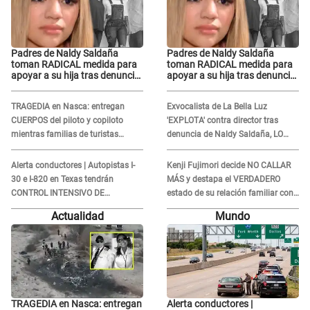
Padres de Naldy Saldaña
Padres de Naldy Saldaña
toman RADICAL medida para
toman RADICAL medida para
apoyar a su hija tras denuncia
apoyar a su hija tras denuncia
contra director musical de La
contra director musical de La
Bella Luz: "Esto no se va a
Bella Luz: "Esto no se va a
TRAGEDIA en Nasca: entregan
Exvocalista de La Bella Luz
quedar así"
quedar así"
CUERPOS del piloto y copiloto
'EXPLOTA' contra director tras
mientras familias de turistas
denuncia de Naldy Saldaña, LO
esperan identificación
INSULTA y lanza GRAVE
advertencia: "Falta que rueden dos
Alerta conductores | Autopistas I-
Kenji Fujimori decide NO CALLAR
cabezas más"
30 e I-820 en Texas tendrán
MÁS y destapa el VERDADERO
CONTROL INTENSIVO DE
estado de su relación familiar con
SEGURIDAD: Estas serán las
Keiko Fujimori: "Mi familia es Érika,
Actualidad
Mundo
HORAS CRÍTICAS
mi suegra..."
TRAGEDIA en Nasca: entregan
Alerta conductores |