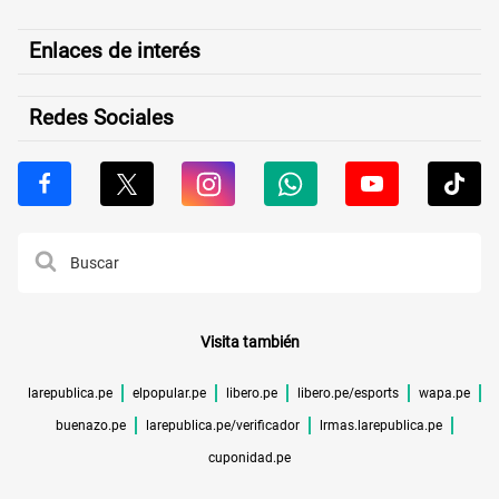
Enlaces de interés
Redes Sociales
Visita también
larepublica.pe
elpopular.pe
libero.pe
libero.pe/esports
wapa.pe
buenazo.pe
larepublica.pe/verificador
lrmas.larepublica.pe
cuponidad.pe