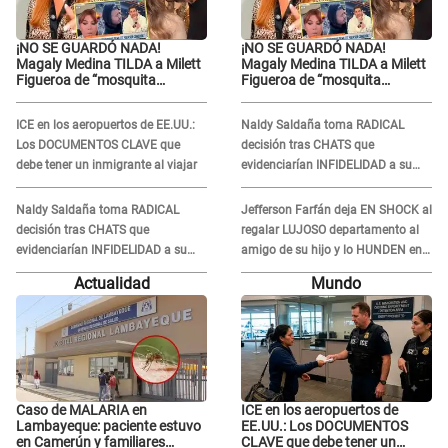
¡NO SE GUARDÓ NADA!
¡NO SE GUARDÓ NADA!
Magaly Medina TILDA a Milett
Magaly Medina TILDA a Milett
Figueroa de “mosquita
Figueroa de “mosquita
muerta” y cuestiona su
muerta” y cuestiona su
RECONCILIACIÓN con
RECONCILIACIÓN con
ICE en los aeropuertos de EE.UU.:
Naldy Saldaña toma RADICAL
Marcelo Tinelli en TV argentina
Marcelo Tinelli en TV argentina
Los DOCUMENTOS CLAVE que
decisión tras CHATS que
debe tener un inmigrante al viajar
evidenciarían INFIDELIDAD a su
novio con animador de 'La Bella
Luz': "Un día..."
Naldy Saldaña toma RADICAL
Jefferson Farfán deja EN SHOCK al
decisión tras CHATS que
regalar LUJOSO departamento al
evidenciarían INFIDELIDAD a su
amigo de su hijo y lo HUNDEN en
novio con animador de 'La Bella
redes: "A su hija se lo negó"
Actualidad
Mundo
Luz': "Un día..."
Caso de MALARIA en
ICE en los aeropuertos de
Lambayeque: paciente estuvo
EE.UU.: Los DOCUMENTOS
en Camerún y familiares
CLAVE que debe tener un