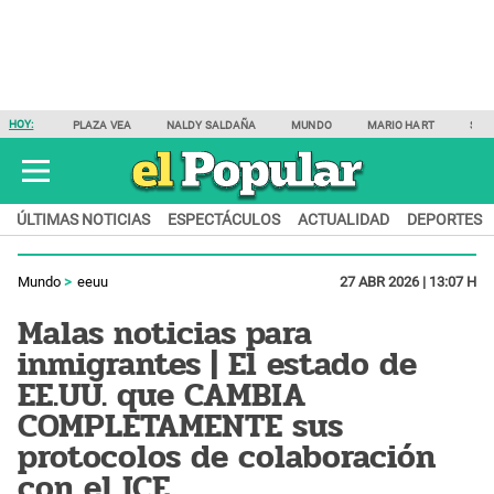
HOY:
PLAZA VEA
NALDY SALDAÑA
MUNDO
MARIO HART
SAM
ÚLTIMAS NOTICIAS
ESPECTÁCULOS
ACTUALIDAD
DEPORTES
Mundo
eeuu
27 ABR 2026 | 13:07 H
Malas noticias para
inmigrantes | El estado de
EE.UU. que CAMBIA
COMPLETAMENTE sus
protocolos de colaboración
con el ICE