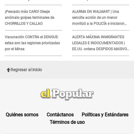
denuncian demora en
inmigrante al viajar
tratamiento
¡Pescado más CARO! Oleaje
ALARMA EN WALMART | Una
anómalo golpea terminales de
sencilla acción de un menor
CHORRILLOS Y CALLAO
movilizó a la POLICÍA e iniciaron
una investigación por lo hallado:
¿Qué ocurrió?
Vacunación CONTRA el DENGUE:
ALERTA MÁXIMA INMIGRANTES
estas son las regiones priorizadas
LEGALES E INDOCUMENTADOS |
por el Minsa
EE.UU. ordena DESPIDOS MASIVOS
y DEPORTACIONES a estos
extranjeros
Regresar al inicio
Quiénes somos
Contáctanos
Políticas y Estándares
Términos de uso