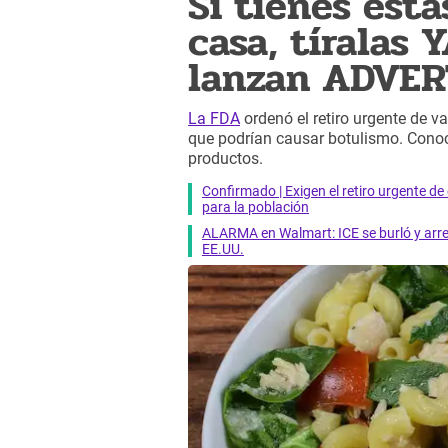
Si tienes est
casa, tíralas 
lanzan ADVE
La FDA
ordenó el retiro urgente de v
que podrían causar botulismo. Conoc
productos.
Confirmado | Exigen el retiro urgente d
para la población
ALARMA en Walmart: ICE se burló y arres
EE.UU.