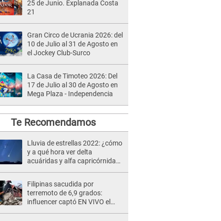
25 de Junio. Explanada Costa
21
Gran Circo de Ucrania 2026: del
10 de Julio al 31 de Agosto en
el Jockey Club-Surco
La Casa de Timoteo 2026: Del
17 de Julio al 30 de Agosto en
Mega Plaza - Independencia
Te Recomendamos
Lluvia de estrellas 2022: ¿cómo
y a qué hora ver delta
acuáridas y alfa capricórnidas
desde mi país?
Filipinas sacudida por
terremoto de 6,9 grados:
influencer captó EN VIVO el
pánico y la fuerza del temblor