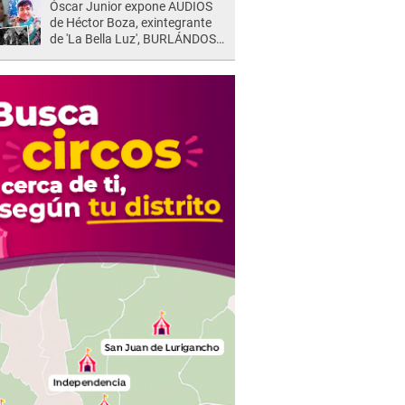
Óscar Junior expone AUDIOS
de Héctor Boza, exintegrante
de 'La Bella Luz', BURLÁNDOSE
de Anely Dávila tras acusarlo
de maltrato: "Grábame..."