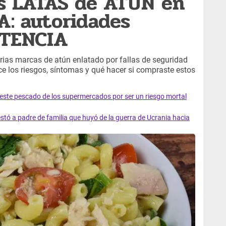
as LATAS de ATÚN en
YA: autoridades
RTENCIA
arias marcas de atún enlatado por fallas de seguridad
e los riesgos, síntomas y qué hacer si compraste estos
e este pescado de los supermercados por ser un riesgo mortal
tó a padre de familia que huyó de la guerra de Ucrania hacia