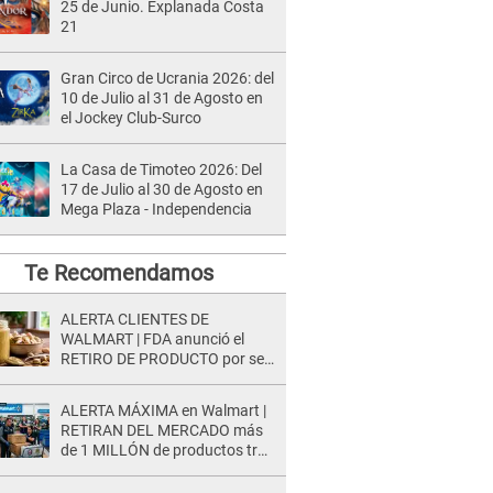
25 de Junio. Explanada Costa
21
Gran Circo de Ucrania 2026: del
10 de Julio al 31 de Agosto en
el Jockey Club-Surco
La Casa de Timoteo 2026: Del
17 de Julio al 30 de Agosto en
Mega Plaza - Independencia
Te Recomendamos
ALERTA CLIENTES DE
WALMART | FDA anunció el
RETIRO DE PRODUCTO por ser
un RIESGO MORTAL para
consumidores: ¿Cuál es?
ALERTA MÁXIMA en Walmart |
RETIRAN DEL MERCADO más
de 1 MILLÓN de productos tras
causar HERIDAS GRAVES en
usuarios