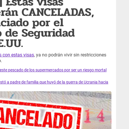
Estas visas
erán CANCELADAS,
ciado por el
 de Seguridad
E.UU.
s con estas visas
, ya no podrán vivir sin restricciones
.
e este pescado de los supermercados por ser un riesgo mortal
tó a padre de familia que huyó de la guerra de Ucrania hacia