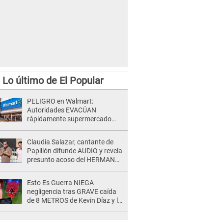
Lo último de El Popular
PELIGRO en Walmart:
Autoridades EVACÚAN
rápidamente supermercado
por PELIGROSA AMENAZA
Claudia Salazar, cantante de
Papillón difunde AUDIO y revela
presunto acoso del HERMANO
del director musical de La Bella
Luz: "Me quedé asustada, en
Esto Es Guerra NIEGA
shock"
negligencia tras GRAVE caída
de 8 METROS de Kevin Díaz y lo
SEÑALAN: "No adoptó la
postura correcta"