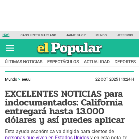
HOY:
CASO LIZETH MARZANO
JAIME BAYLY
MUNDO
JEFFERSON F
ÚLTIMAS NOTICIAS
ESPECTÁCULOS
ACTUALIDAD
DEPORTES
Mundo
eeuu
22 OCT 2025 | 13:24 H
EXCELENTES NOTICIAS para
indocumentados: California
entregará hasta 13.000
dólares y así puedes aplicar
Esta ayuda económica va dirigida para cientos de
personas que viven en Estados Unidos
y en esta nota, te