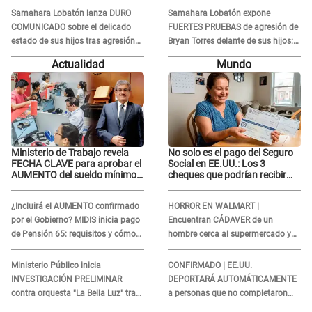
caso..."
Samahara Lobatón lanza DURO
Samahara Lobatón expone
COMUNICADO sobre el delicado
FUERTES PRUEBAS de agresión de
estado de sus hijos tras agresión
Bryan Torres delante de sus hijos:
de Bryan Torres: "Una fuerte..."
"¡Nunca más te voy a permitir!
Actualidad
Mundo
Ministerio de Trabajo revela
No solo es el pago del Seguro
FECHA CLAVE para aprobar el
Social en EE.UU.: Los 3
AUMENTO del sueldo mínimo:
cheques que podrían recibir
"Tenemos que activar..."
millones de personas en
agosto
¿Incluirá el AUMENTO confirmado
HORROR EN WALMART |
por el Gobierno? MIDIS inicia pago
Encuentran CÁDAVER de un
de Pensión 65: requisitos y cómo
hombre cerca al supermercado y
obtener el beneficio economico
esto reveló la autopsia que le
realizaron
Ministerio Público inicia
CONFIRMADO | EE.UU.
INVESTIGACIÓN PRELIMINAR
DEPORTARÁ AUTOMÁTICAMENTE
contra orquesta "La Bella Luz" tras
a personas que no completaron
DENUNCIA de Naldy Saldaña
este formulario clave