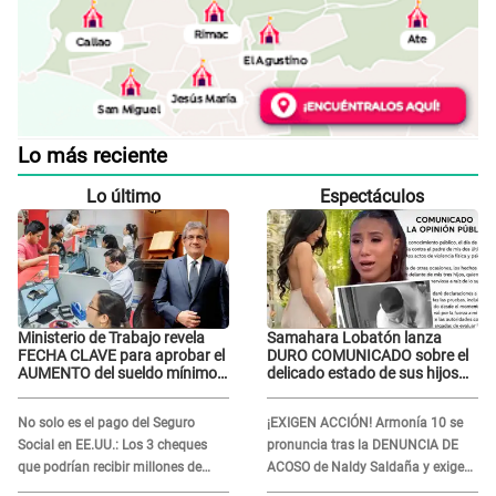
Lo más reciente
Lo último
Espectáculos
Ministerio de Trabajo revela
Samahara Lobatón lanza
FECHA CLAVE para aprobar el
DURO COMUNICADO sobre el
AUMENTO del sueldo mínimo:
delicado estado de sus hijos
"Tenemos que activar..."
tras agresión de Bryan Torres:
"Una fuerte..."
No solo es el pago del Seguro
¡EXIGEN ACCIÓN! Armonía 10 se
Social en EE.UU.: Los 3 cheques
pronuncia tras la DENUNCIA DE
que podrían recibir millones de
ACOSO de Naldy Saldaña y exigen
personas en agosto
justicia: "Esperamos que este